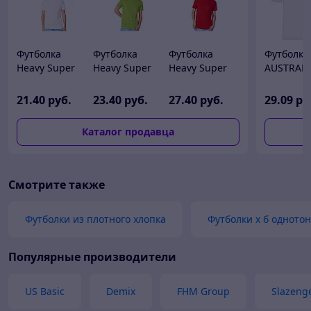
Футболка
Футболка
Футболка
Футболка
Heavy Super
Heavy Super
Heavy Super
AUSTRAL
Club мужская,
Club мужская,
Club мужская,
мужская,
белый
зеленое
красный
БЕЛЫЙ S
21
.40
руб.
23
.40
руб.
27
.40
руб.
29
.09
ру
яблоко
Каталог продавца
Смотрите также
Футболки из плотного хлопка
Футболки х б одното
Популярные производители
US Basic
Demix
FHM Group
Slazeng