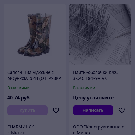
Сапоги ПВХ мужские с
Плиты-оболочки КЖС
рисунком, р.44 (ОТГРУЗКА
3КЖС 18Ф-9АIVК
ТОЛЬКО ПО
В наличии
В наличии
ЭЛЕКТРОННЫМ
НАКЛАДНЫМ! р.44 с
40
.74
руб.
Цену уточняйте
рисунком) (Эра-Профи)
Купить
Написать
СНАБМИНСК
ООО "Конструктивные системы"
г. Минск
г. Минск