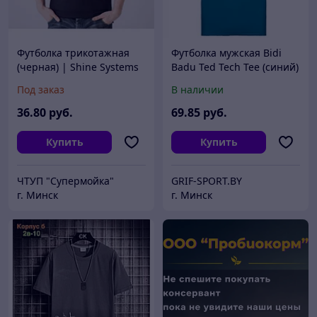
Футболка трикотажная
Футболка мужская Bidi
(черная) | Shine Systems
Badu Ted Tech Tee (синий)
| L
(арт. M36004223-PTGR)
Под заказ
В наличии
36
.80
руб.
69
.85
руб.
Купить
Купить
ЧТУП "Супермойка"
GRIF-SPORT.BY
г. Минск
г. Минск