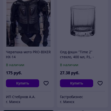
Черепаха мото PRO-BIKER
Олд фэшн "Time 2"
HX-14
стекло, 400 мл, P.L. -
BarWare
В наличии
В наличии
175
руб.
27
.38
руб.
Купить
Купить
ИП Cтебунов А.А.
Гастробизнес
г. Минск
г. Минск