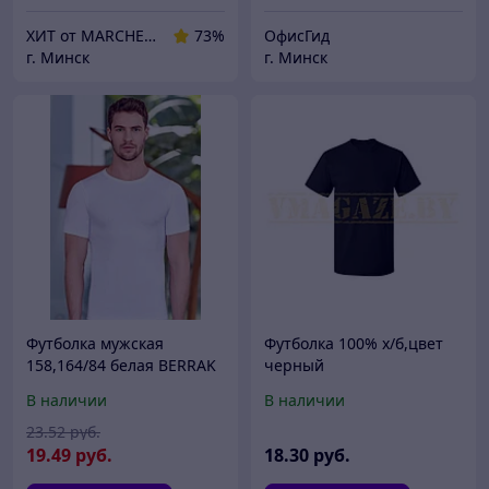
ХИТ от MARCHENKO
73%
ОфисГид
г. Минск
г. Минск
Футболка мужская
Футболка 100% х/б,цвет
158,164/84 белая BERRAK
черный
1024
В наличии
В наличии
23
.52
руб.
19
.49
руб.
18
.30
руб.