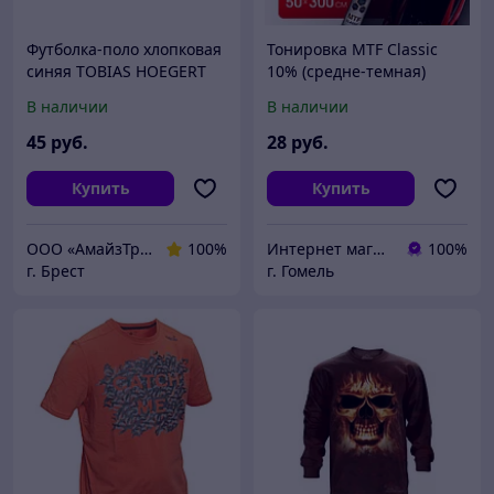
Футболка-поло хлопковая
Тонировка MTF Classic
синяя TOBIAS HOEGERT
10% (средне-темная)
0,5*300 Корея
В наличии
В наличии
45
руб.
28
руб.
Купить
Купить
ООО «АмайзТрейд» г. Брест
100%
Интернет магазин av3.by
100%
г. Брест
г. Гомель