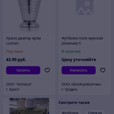
Урано джигер хром
Футболка поло мужская
Lumian
(зеленая) S
Под заказ
В наличии
43
.90
руб.
Цену уточняйте
Купить
Написать
ООО "Хотокси"
ООО «БелАгроБалтик»
г. Брест
г. Гродно
Смотрите также
Футболки
Одежда