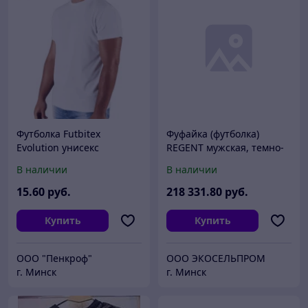
Футболка Futbitex
Фуфайка (футболка)
Evolution унисекс
REGENT мужская, темно-
р.3XS(40) белая
зеленый (264), S
В наличии
В наличии
15
.60
руб.
218 331
.80
руб.
Купить
Купить
ООО "Пенкроф"
ООО ЭКОСЕЛЬПРОМ
г. Минск
г. Минск