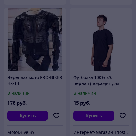
Черепаха мото PRO-BIKER
Футболка 100% х/б
HX-14
черная (подходит для
заключенных, для
В наличии
В наличии
колоний)
176
руб.
15
руб.
Купить
Купить
MotoDrive.BY
Интернет-магазин Triostar.By