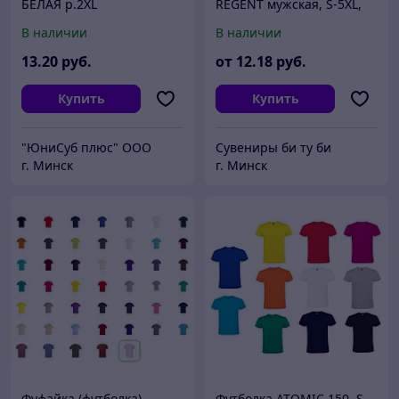
БЕЛАЯ р.2XL
REGENT мужская, S-5XL,
цвет в ассортименте
В наличии
В наличии
13
.20
руб.
от
12
.18
руб.
Купить
Купить
"ЮниСуб плюс" ООО
Сувениры би ту би
г. Минск
г. Минск
Фуфайка (футболка)
Футболка ATOMIC 150, S-