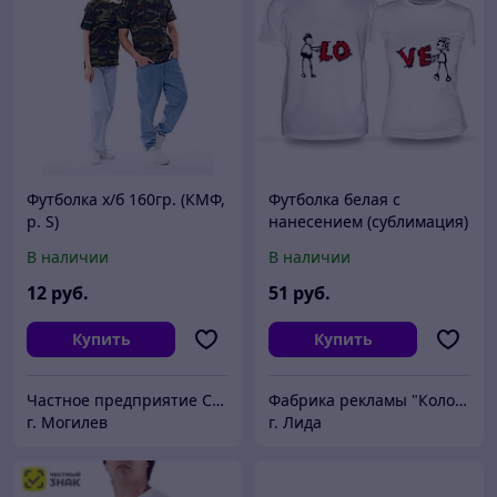
Футболка х/б 160гр. (КМФ,
Футболка белая с
p. S)
нанесением (сублимация)
В наличии
В наличии
12
руб.
51
руб.
Купить
Купить
Частное предприятие СпецТехФорма
Фабрика рекламы "КолорПринт"
г. Могилев
г. Лида