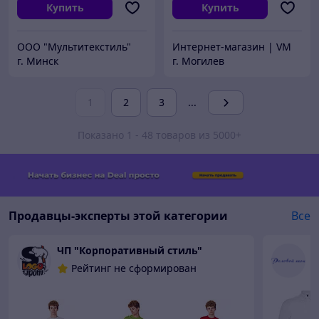
Купить
Купить
ООО "Мультитекстиль"
Интернет-магазин | VM
г. Минск
г. Могилев
1
2
3
...
Показано 1 - 48 товаров из 5000+
Продавцы-эксперты этой категории
Все
ЧП "Корпоративный стиль"
Д
Рейтинг не сформирован