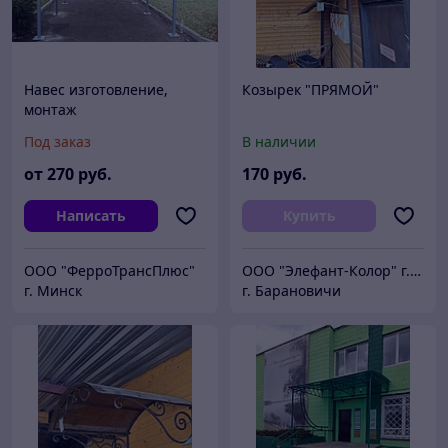
Навес изготовление,
Козырек "ПРЯМОЙ"
монтаж
Под заказ
В наличии
от
270
руб.
170
руб.
Написать
Купить
ООО "ФерроТрансПлюс"
ООО "Элефант-Колор" г.Барановичи ул.Пролетарская 46
г. Минск
г. Барановичи