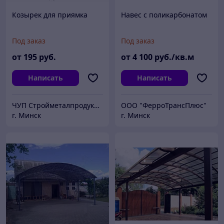
Козырек для приямка
Навес с поликарбонатом
Под заказ
Под заказ
от
195
руб.
от
4 100
руб./кв.м
Написать
Написать
ЧУП Стройметалпродукция
ООО "ФерроТрансПлюс"
г. Минск
г. Минск