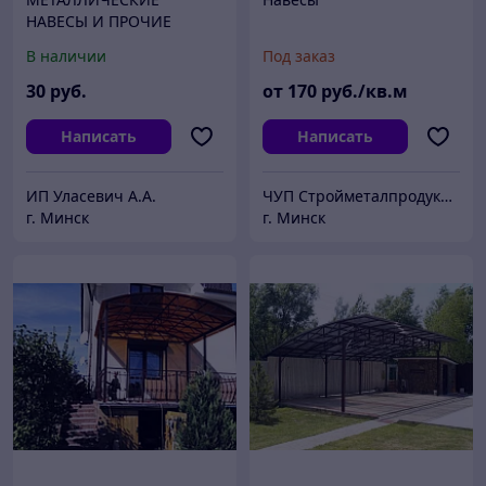
НАВЕСЫ И ПРОЧИЕ
УСЛУГИ
В наличии
Под заказ
МЕТАЛЛООБРАБОТКИ в
Минске и Минском
30
руб.
от
170
руб./кв.м
районе
Написать
Написать
ИП Уласевич А.А.
ЧУП Стройметалпродукция
г. Минск
г. Минск