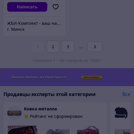
Написать
ЖБИ-Комплект - ваш надежный поставщик железобетонных изделий
г. Минск
1
2
3
...
Показано 1 - 48 товаров из 1000+
Продавцы-эксперты этой категории
Все
Ковка металла
И
Рейтинг не сформирован