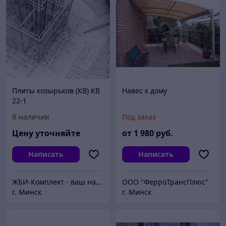
Плиты козырьков (КВ) КВ
Навес к дому
22-1
В наличии
Под заказ
Цену уточняйте
от
1 980
руб.
Написать
Написать
ЖБИ-Комплект - ваш надежный поставщик железобетонных изделий
ООО "ФерроТрансПлюс"
г. Минск
г. Минск