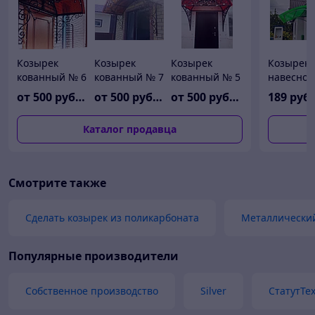
Козырек
Козырек
Козырек
Козырек
кованный № 6
кованный № 7
кованный № 5
навесной
сварной 
от
500
руб./кв.м
от
500
руб./кв.м
от
500
руб./кв.м
189
руб.
поликарб
КС-8/1
Каталог продавца
Смотрите также
Сделать козырек из поликарбоната
Металлический
Популярные производители
Собственное производство
Silver
СтатутТе