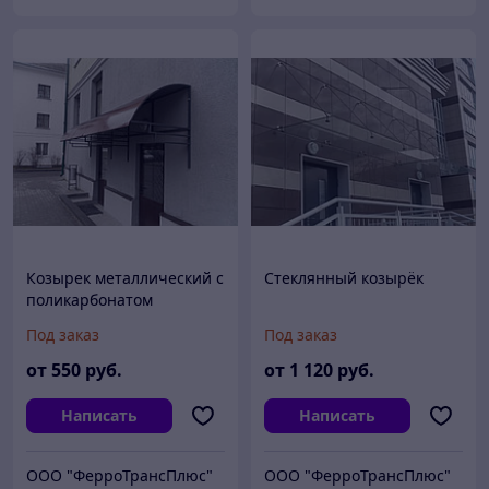
Козырек металлический с
Стеклянный козырёк
поликарбонатом
Под заказ
Под заказ
от
550
руб.
от
1 120
руб.
Написать
Написать
ООО "ФерроТрансПлюс"
ООО "ФерроТрансПлюс"