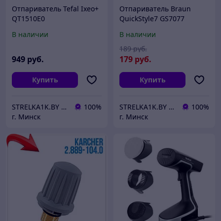
Отпариватель Tefal Ixeo+
Отпариватель Braun
QT1510E0
QuickStyle7 GS7077
В наличии
В наличии
189
руб.
949
руб.
179
руб.
Купить
Купить
STRELKA1K.BY | Качественная бытовая техника в Вашем доме!
100%
STRELKA1K.BY | Качественная бытовая техника в Вашем доме!
100%
г. Минск
г. Минск