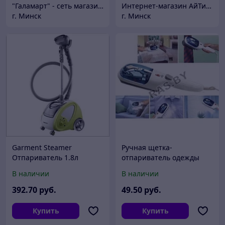
"Галамарт" - сеть магазинов постоянных распродаж
Интернет-магазин АйТиМаркет
г. Минск
г. Минск
Garment Steamer
Ручная щетка-
Отпариватель 1.8л
отпариватель одежды
(10396) MONSTER
Steam Brush, Стим Браш.
В наличии
В наличии
Распродажа. (код.9-40)
392
.70
руб.
49
.50
руб.
Купить
Купить