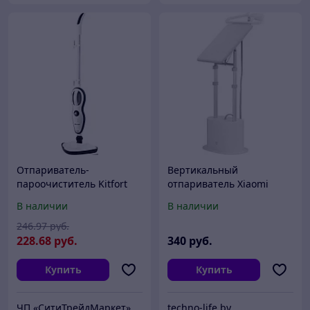
Отпариватель-
Вертикальный
пароочиститель Kitfort
отпариватель Xiaomi
KT-1008
Mijia ZYGTJ01KL
В наличии
В наличии
246
.97
руб.
228
.68
руб.
340
руб.
Купить
Купить
ЧП «СитиТрейдМаркет»
techno-life.by