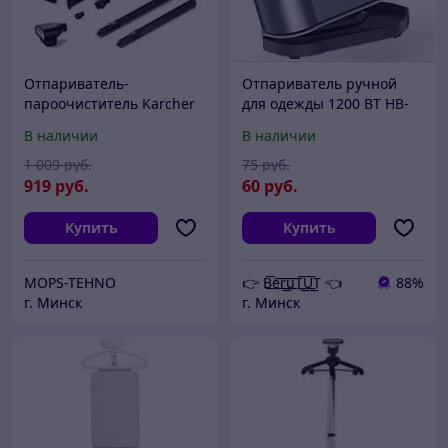
Отпариватель-
Отпариватель ручной
пароочиститель Karcher
для одежды 1200 ВТ HB-
SC 3 Deluxe 1.513-435.0
609
В наличии
В наличии
1 009
руб.
75
руб.
919
руб.
60
руб.
Купить
Купить
MOPS-TEHNO
👉 B͟͞e͟͞r͟͟͞u͟͞T͟͟͞U͟͟͞T 👈
88%
г. Минск
г. Минск