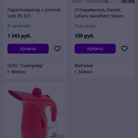
Парогенератор с утюгом
Отпариватель Xiaomi
Lelit PS 321
Lofans Handheld Steam
Brush (GT-302RW)
В наличии
Под заказ
1 343
руб.
100
руб.
Купить
Купить
ООО "Сьютрейд"
МиГалки
г. Минск
г. Минск