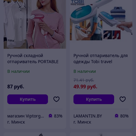
Ручной складной
Ручной отпариватель для
отпариватель PORTABLE
одежды Tobi travel
Garment Steamer KW-001
steamer
В наличии
В наличии
71
.41
руб.
87
руб.
49
.99
руб.
Купить
Купить
магазин Viptorg.by
83%
LAMANTIN.BY
80%
г. Минск
г. Минск