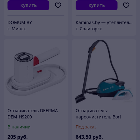
Купить
Купить
DOMUM.BY
Kaminas.by — утеплитель, печи, камины, дымоходы в Солигорске
г. Минск
г. Солигорск
Отпариватель DEERMA
Отпариватель-
DEM-HS200
пароочиститель Bort
BDR-2500-RR-Iron
В наличии
Под заказ
205
руб.
643
.50
руб.