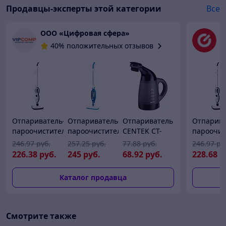
Продавцы-эксперты этой категории
Все
ООО «Цифровая сфера»
Ч
40% положительных отзывов
Отпариватель-
Отпариватель-
Отпариватель
Отпарива
пароочиститель
пароочиститель
CENTEK CT-
пароочис
Kitfort KT-1008
Kitfort KT-
2381
Kitfort KT
246
.97
руб.
257
.25
руб.
77
.88
руб.
246
.97
ру
1005-1
226
.38
руб.
245
руб.
68
.92
руб.
228
.68
р
Каталог продавца
Смотрите также