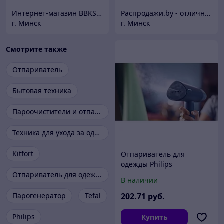
Интернет-магазин BBKSHOP.BY
Распродажи.by - отличные товары по низким ценам!
г. Минск
г. Минск
Смотрите также
Отпариватель
Бытовая техника
Пароочистители и отпариватели
Техника для ухода за одеждой
Kitfort
Отпариватель для
одежды Philips
STH3000/20
Отпариватель для одежды
В наличии
Парогенератор
Tefal
202
.71
руб.
Philips
Купить