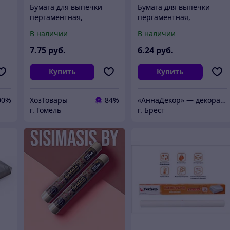
Бумага для выпечки
Бумага для выпечки
пергаментная,
пергаментная,
,
силиконизированная,
силиконизированная,
В наличии
В наличии
5м, ширина 39 см,
5м, ширина 39 см,
%
PERFECTO LINEA
PERFECTO LINEA
7
.75
руб.
6
.24
руб.
Купить
Купить
00%
ХозТовары
84%
«АннаДекор» — декоративные отделочные материалы
г. Гомель
г. Брест