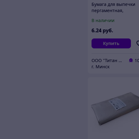
Бумага для выпечки
пергаментная,
силиконизированная
В наличии
5м, ширина 39 см,
PERFECTO LINEA (100
6
.24
руб.
качество
Купить
ООО "Титан Актив"
1
г. Минск