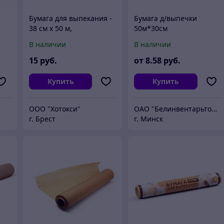
Бумага для выпекания -
Бумага д/выпечки
38 см х 50 м,
50м*30см
силиконизированная,
несиликонизированная
В наличии
В наличии
коричневая
15
руб.
от
8
.58
руб.
Купить
Купить
ООО "Хотокси"
ОАО "Белинвентарьторг"
г. Брест
г. Минск