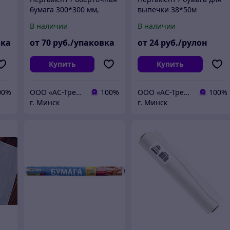
бумага 300*300 мм,
выпечки 38*50м
,
Крафт, 1000 листов в
силиконизированная в
В наличии
В наличии
е
упаковке
рулонах
вка
от
70
руб./упаковка
от
24
руб./рулон
Купить
Купить
00%
ООО «АС-ТрейдПак»
100%
ООО «АС-ТрейдПак»
100%
г. Минск
г. Минск