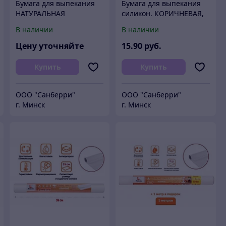
Бумага для выпекания
Бумага для выпекания
НАТУРАЛЬНАЯ
силикон. КОРИЧНЕВАЯ,
(пергамент), белая, 39
Горница, 38см*50м /12
В наличии
В наличии
см * 6 м, PATERRA/42
Цену уточняйте
15
.90
руб.
Купить
Купить
ООО "Санберри"
ООО "Санберри"
г. Минск
г. Минск