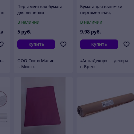
Пергаментная бумага
Бумага для выпечки
 кг
для выпечки
пергаментная,
КонтинентПак, 38 см х
силиконизированная, 30
В наличии
В наличии
25м, Пергамент для
листов, 42х38 см,
запекания без силикона
PERFECTO LINEA
ка
5
руб.
9
.98
руб.
Купить
Купить
ООО "Смартикон", товары хозяйственно-бытового назначения.
ООО Сис и Масис
«АннаДекор» — декоративные отделочные материалы
г. Минск
г. Брест