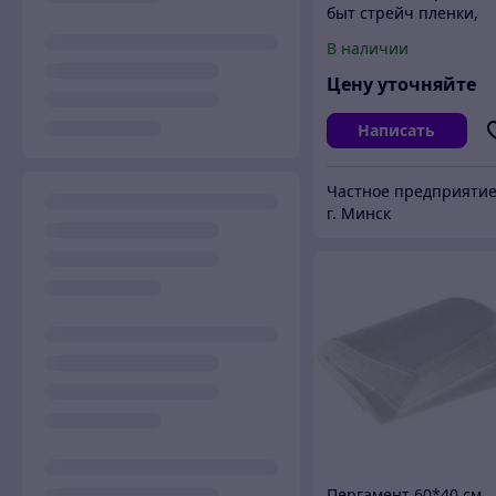
быт стрейч пленки,
фольги, пергаментно
В наличии
бум, и др рулонных
материалов СПП-500-
Цену уточняйте
Написать
г. Минск
Пергамент 60*40 см,