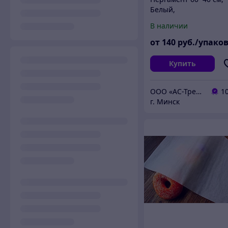
Белый,
силиконизированный
В наличии
500 листов в упаковк
от
140
руб./упако
Купить
ООО «АС-ТрейдПак»
1
г. Минск