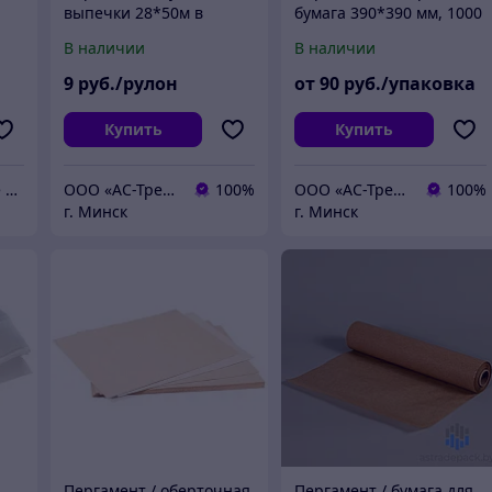
выпечки 28*50м в
бумага 390*390 мм, 1000
й
рулонах "Идеал"
листов в упаковке
В наличии
В наличии
550
9
руб./рулон
от
90
руб./упаковка
Купить
Купить
Частное предприятие "ЮЛС БАЙ"
ООО «АС-ТрейдПак»
100%
ООО «АС-ТрейдПак»
100%
г. Минск
г. Минск
Пергамент / оберточная
Пергамент / бумага для