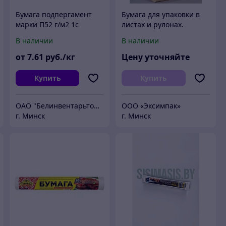
Бумага подпергамент
Бумага для упаковки в
марки П52 г/м2 1с
листах и рулонах.
610*420мм 750 листов
В наличии
В наличии
/10 кг
от
7
.61
руб./кг
Цену уточняйте
Купить
Купить
ОАО "Белинвентарьторг"
ООО «Эксимпак»
г. Минск
г. Минск