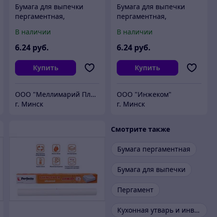
Бумага для выпечки
Бумага для выпечки
пергаментная,
пергаментная,
силиконизированная,
силиконизированная,
В наличии
В наличии
5м, ширина 39 см,
5+1м, ширина 39 см,
PERFECTO LINEA (100%
PERFECTO LINEA (100%
6
.24
руб.
6
.24
руб.
качество. Размер
качество. Размер
Купить
Купить
ООО "Меллимарий Плюс"
ООО "Инжеком"
г. Минск
г. Минск
Смотрите также
Бумага пергаментная
Бумага для выпечки
Пергамент
Кухонная утварь и инвентарь