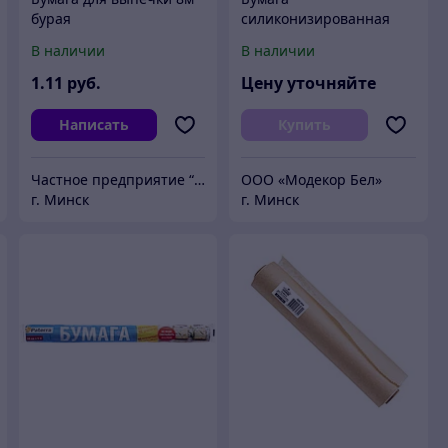
бурая
силиконизированная
для выпечки в листах,
В наличии
В наличии
40х60 или 80х60 см, 39 г/
м2.
1
.11
руб.
Цену уточняйте
Написать
Купить
Частное предприятие “УРАГАНПЛАСТИК”
ООО «Модекор Бел»
г. Минск
г. Минск