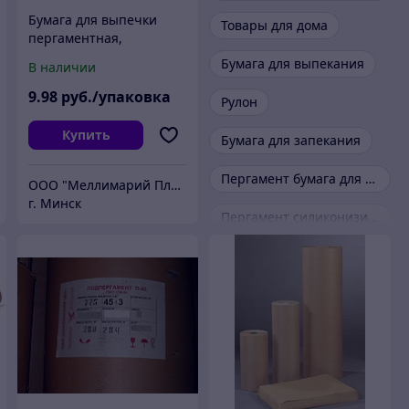
Бумага для выпечки
Товары для дома
пергаментная,
силиконизированная, 30
Бумага для выпекания
В наличии
листов, 42х38 см,
PERFECTO LINEA
9
.98
руб./упаковка
Рулон
Купить
Бумага для запекания
Пергамент бумага для выпечки
ООО "Меллимарий Плюс"
г. Минск
Пергамент силиконизированный