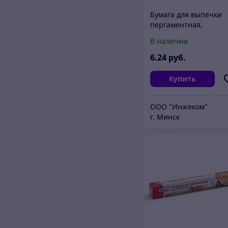
Бумага для выпечки
пергаментная,
силиконизированная
В наличии
5м, ширина 39 см,
PERFECTO LINEA (100
6
.24
руб.
качество. Размер
Купить
ООО "Инжеком"
г. Минск