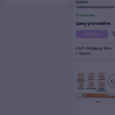
Бумага
силиконизированная
для выпечки в листах
В наличии
40х60 см, 40 г/м2.
Цену уточняйте
Купить
ООО «Модекор Бел»
г. Минск