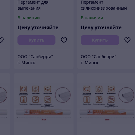
Пергамент для
Пергамент
выпекания
силиконизированный
,
"НАТУРАЛЬНЫЙ"
Горница, 38 см*50 м /12
В наличии
В наличии
PATERRA, с двухстор.
силиконизацией,
Цену уточняйте
Цену уточняйте
коричн, 38 см х 7 м (в
пленке)/25
Купить
Купить
ООО "Санберри"
ООО "Санберри"
г. Минск
г. Минск