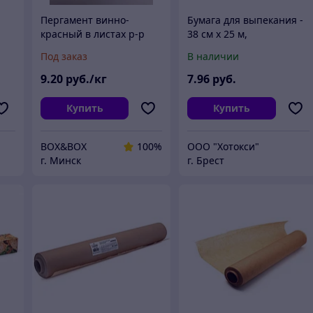
Пергамент винно-
Бумага для выпекания -
красный в листах р-р
38 см х 25 м,
,
300--400 мм
силиконизированная,
Под заказ
В наличии
коричневая
%
9
.20
руб./кг
7
.96
руб.
Купить
Купить
BOX&BOX
100%
ООО "Хотокси"
г. Минск
г. Брест