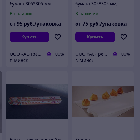
бумага 305*305 мм
бумага 305*305 мм,
"Газета", 1000 листов в
Бежевая, 1000 листов в
В наличии
В наличии
упаковке
упаковке
от
95
руб./упаковка
от
75
руб./упаковка
Купить
Купить
ООО «АС-ТрейдПак»
100%
ООО «АС-ТрейдПак»
100%
г. Минск
г. Минск
Бумага для выпечки 8м
Бумага