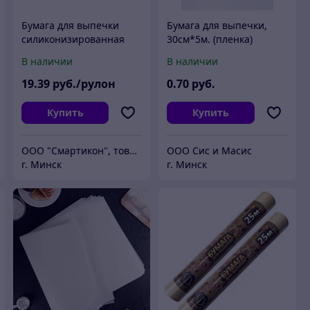
Бумага для выпечки
Бумага для выпечки,
силиконизированная
30см*5м. (пленка)
Горница белая 38 см х 50
В наличии
В наличии
м
19
.39
руб./рулон
0
.70
руб.
Купить
Купить
ООО "Смартикон", товары хозяйственно-бытового назначения.
ООО Сис и Масис
г. Минск
г. Минск