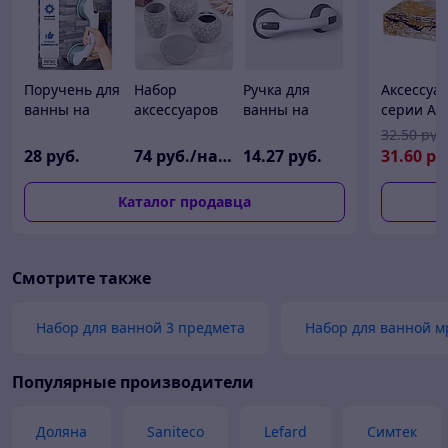
Поручень для
Набор
Ручка для
Аксессуа
ванны на
аксессуаров
ванны на
серии AL
вакуумной
для ванной
вакуумных
мыльниц
32
.50
руб
присоске
комнаты
присосках,
28
руб.
74
руб./набор
14
.27
руб.
31
.60
ру
«Комфорт
Доляна «Розы.
белая
Плюс»,
Узор», 4
Каталог продавца
29×9,5×8 см
предмета
(дозатор 400
мл,
мыльница, 2
Смотрите также
стакана)
Набор для ванной 3 предмета
Набор для ванной 
Популярные производители
Доляна
Saniteco
Lefard
Симтек