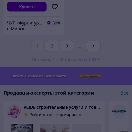
Купить
ЧУП «Фурнитурка-бай»
80%
г. Минск
1
2
3
...
Показано 1 - 48 товаров из 1000+
Продавцы-эксперты этой категории
Все
VLIDE cтроительные услуги и товары для дома (оптом и в розницу)
О
Рейтинг не сформирован