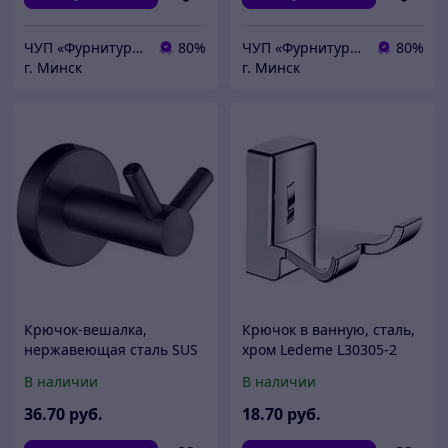
ЧУП «Фурнитурка-бай»
80%
ЧУП «Фурнитурка-бай»
80%
г. Минск
г. Минск
Крючок-вешалка,
Крючок в ванную, сталь,
нержавеющая сталь SUS
хром Ledeme L30305-2
304, графит Ledeme
В наличии
В наличии
L71705U-2
36
.70
руб.
18
.70
руб.