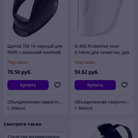
Щиток TM 16 черный для
G-400 Protective visor
PAPR с внешней кнопкой
(Cтекло для зачистки, для
режима зачистки
Щитка G10)
Под заказ
Под заказ
79
.50
руб.
59
.62
руб.
Купить
Купить
Объединенная сварочная компания
Объединенная сварочная компания
г. Минск
г. Минск
Смотрите также
Средства индивидуальной защиты и спецодежда