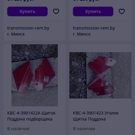
Купить
Купить
transmission-rem.by
transmission-rem.by
г. Минск
г. Минск
КВС-4-3901422А Щиток
КВС-4-3901423 Уголок
Поддона подборщика
Щитка Поддона
трав КВС-4-3900000
подборщика трав КВС-4-
В наличии
В наличии
3900000