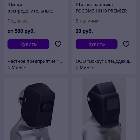
Щитки
Щиток сварщика
распределительные,
РОСОМЗ НН10 PREMIER
осветительные, этажные,
Favori®T (10), 51364 (х20)
Под заказ
В наличии
ящики управления и др.
от
500
руб.
20
руб.
Купить
Купить
Частное предприятие "АЛЕКСЛАЙН"
ООО "Вокруг Спецодежды"
г. Минск
г. Минск