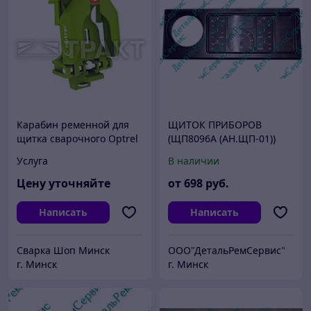
Карабин ременной для
ЩИТОК ПРИБОРОВ
щитка сварочного Optrel
(ЩП8096А (АН.ЩП-01))
Услуга
В наличии
Цену уточняйте
от
698
руб.
Написать
Написать
Сварка Шоп Минск
ООО"ДетальРемСервис"
г. Минск
г. Минск