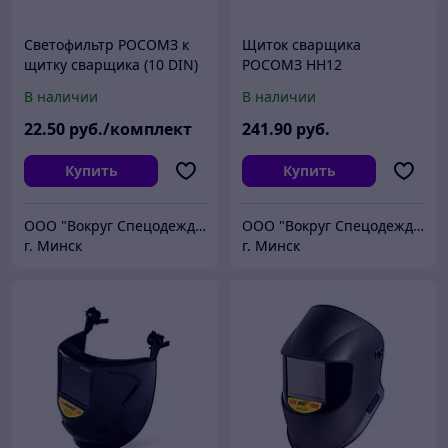
Светофильтр РОСОМЗ к
Щиток сварщика
щитку сварщика (10 DIN)
РОСОМЗ НН12
110х90 (компл. 10 шт.),
CRYSTALINE ЯМАЛ FavoriT,
В наличии
В наличии
00264
с АСФ, 51245-2
22
.50
руб./комплект
241
.90
руб.
Купить
Купить
ООО "Вокруг Спецодежды"
ООО "Вокруг Спецодежды"
г. Минск
г. Минск