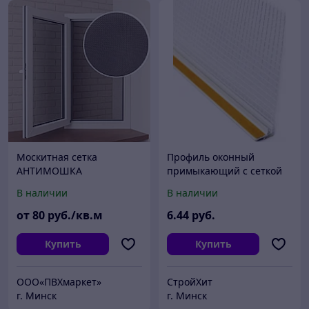
Москитная сетка
Профиль оконный
АНТИМОШКА
примыкающий с сеткой
белый 2,4м РБ
В наличии
В наличии
от
80
руб./кв.м
6
.44
руб.
Купить
Купить
OOO«ПВХмаркет»
СтройХит
г. Минск
г. Минск