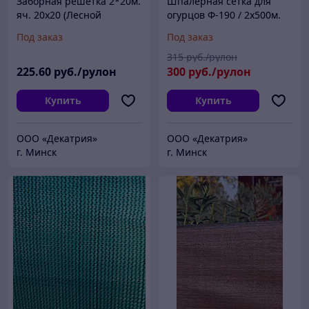
Заборная решетка 2*20м.
Шпалерная сетка для
яч. 20х20 (Лесной
огурцов Ф-190 / 2х500м.
зеленый)
(яч.150х190мм) лесной
Под заказ
Под заказ
зеленый
315
руб./рулон
225
.60
руб./рулон
300
руб./рулон
Купить
Купить
ООО «Декатрия»
ООО «Декатрия»
г. Минск
г. Минск