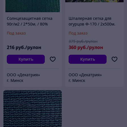
Солнцезащитная сетка
Шпалерная сетка для
90г/м2 / 2*50м. / 80%
огурцов Ф-170 / 2х500м.
затенения (Изумруд)
(яч.150х170мм) Хаки
Под заказ
Под заказ
375
руб./рулон
216
руб./рулон
360
руб./рулон
Купить
Купить
ООО «Декатрия»
ООО «Декатрия»
г. Минск
г. Минск