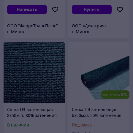
Написать
Купить
ООО "ФерроТрансПлюс"
ООО «Декатрия»
г. Минск
г. Минск
Сетка ПЭ затеняющая
Сетка ПЭ затеняющая
8х50м.п. 80% затенения
6х50м.п. 55% затенения
(темно-зеленый)
(темно-зеленый)
В наличии
Под заказ