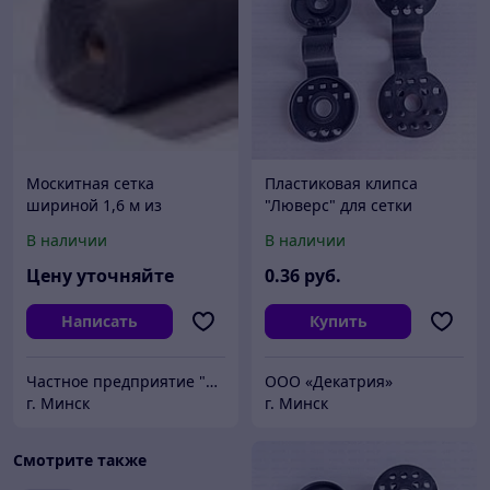
Москитная сетка
Пластиковая клипса
шириной 1,6 м из
"Люверс" для сетки
стекловолокна (серая) -
(черная)
В наличии
В наличии
подходит для
пластиковых окон
Цену уточняйте
0
.36
руб.
Написать
Купить
Частное предприятие "ЮЛС БАЙ"
ООО «Декатрия»
г. Минск
г. Минск
Смотрите также