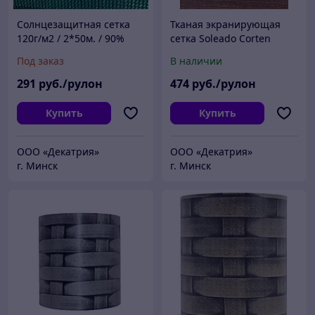
Солнцезащитная сетка
Тканая экранирующая
120г/м2 / 2*50м. / 90%
сетка Soleado Corten
затенения (Изумруд)
2*50м. коричневый.
Под заказ
В наличии
Италия.
291
руб./рулон
474
руб./рулон
Купить
Купить
ООО «Декатрия»
ООО «Декатрия»
г. Минск
г. Минск