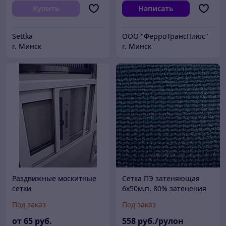
Купить
Написать
Settka
ООО "ФерроТрансПлюс"
г. Минск
г. Минск
Раздвижные москитные
Сетка ПЭ затеняющая
сетки
6х50м.п. 80% затенения
(темно-зеленый)
Под заказ
Под заказ
от
65
руб.
558
руб./рулон