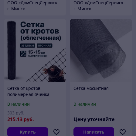
ООО «ДомCпецCервис»
ООО «ДомCпецCервис»
г. Минск
г. Минск
Сетка от кротов
Сетка москитная
полимерная ячейка
15*15 черная, вес 35гр/
В наличии
В наличии
м2, рулон 2х100м, РФ
303
руб.
215
.13
руб.
Цену уточняйте
Купить
Написать