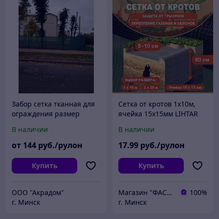
Забор сетка тканная для
Сетка от кротов 1х10м,
ограждения размер
ячейка 15х15мм LIHTAR
руллона 2х50м плотность
В наличии
В наличии
55гр/м2
от
144
руб./рулон
17
.99
руб./рулон
Купить
Купить
ООО "Акрадом"
Магазин "ФАСАД"
100%
г. Минск
г. Минск