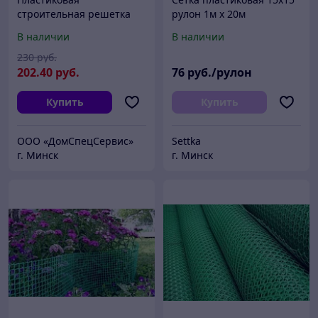
строительная решетка
рулон 1м х 20м
ЗР-45/2/20, заборная
В наличии
В наличии
сетка 2х20м
230
руб.
202
.40
руб.
76
руб./рулон
Купить
Купить
ООО «ДомCпецCервис»
Settka
г. Минск
г. Минск