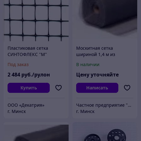
Пластиковая сетка
Москитная сетка
СИНТОФЛЕКС "М"
шириной 1,4 м из
4,6х100м.
стекловолокна (серая) -
Под заказ
В наличии
подходит для
пластиковых окон
2 484
руб./рулон
Цену уточняйте
Купить
Написать
ООО «Декатрия»
Частное предприятие "ЮЛС БАЙ"
г. Минск
г. Минск