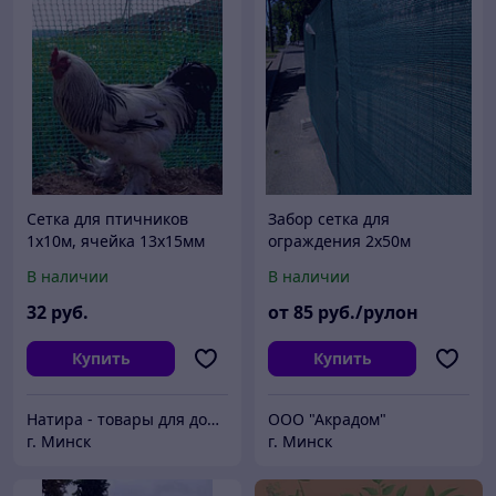
Сетка для птичников
Забор сетка для
1х10м, ячейка 13х15мм
ограждения 2х50м
зеленая, плотность 35гр/
В наличии
В наличии
м2
32
руб.
от
85
руб./рулон
Купить
Купить
Натира - товары для дома, дачи, сада и огорода. Благоустройство территории, строительная продукция.
ООО "Акрадом"
г. Минск
г. Минск