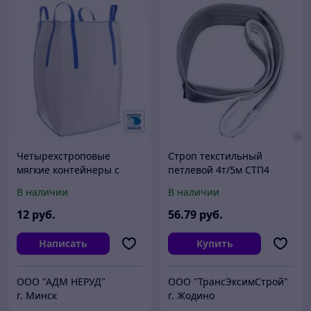
Четырехстроповые
Строп текстильный
мягкие контейнеры с
петлевой 4т/5м СТП4
накладными стропами
В наличии
В наличии
(биг-бэг)
12
руб.
56
.79
руб.
Написать
Купить
ООО "АДМ НЕРУД"
ООО "ТрансЭксимСтрой"
г. Минск
г. Жодино