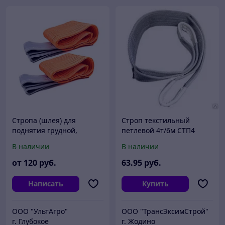
Стропа (шлея) для
Строп текстильный
поднятия грудной,
петлевой 4т/6м СТП4
брюшной части КРС,
В наличии
В наличии
1200х30
от
120
руб.
63
.95
руб.
Написать
Купить
ООО "УльтАгро"
ООО "ТрансЭксимСтрой"
г. Глубокое
г. Жодино