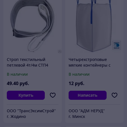
Строп текстильный
Четырехстроповые
петлевой 4т/4м СТП4
мягкие контейнеры с
вшивными стропами
В наличии
В наличии
(биг-бэг)
49
.40
руб.
12
руб.
Купить
Написать
ООО "ТрансЭксимСтрой"
ООО "АДМ НЕРУД"
г. Жодино
г. Минск