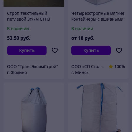
Строп текстильный
Четырехстропные мягкие
петлевой 3т/7м СТП3
контейнеры с вшивными
стропами (биг-бэг)
В наличии
В наличии
53
.50
руб.
от
18
руб.
Купить
Купить
ООО "ТрансЭксимСтрой"
ООО «СП Стальная Энергия»
100%
г. Жодино
г. Минск