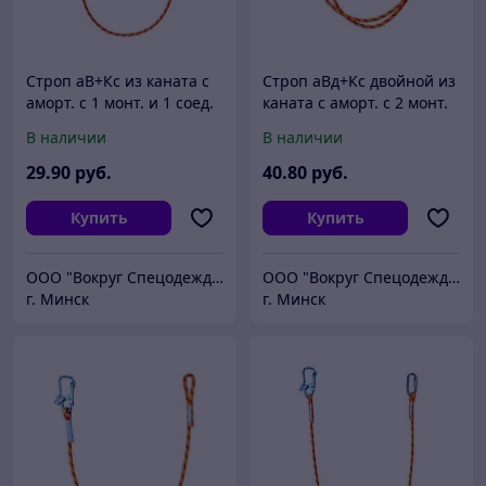
Строп аВ+Кс из каната с
Строп аВд+Кс двойной из
аморт. с 1 монт. и 1 соед.
каната с аморт. с 2 монт.
кар. 1,5м (n)
и 1 соед. кар. (n)
В наличии
В наличии
29
.90
руб.
40
.80
руб.
Купить
Купить
ООО "Вокруг Спецодежды"
ООО "Вокруг Спецодежды"
г. Минск
г. Минск