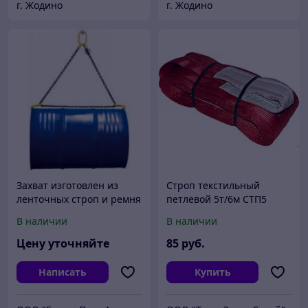
г. Жодино
г. Жодино
Захват изготовлен из
Строп текстильный
ленточных строп и ремня
петлевой 5т/6м СТП5
для крепления груза.
В наличии
В наличии
Подъем бочек
осуществляют три
Цену уточняйте
85
руб.
стропы равноме
Написать
Купить