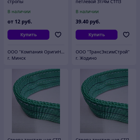
стропы
петлевой 3т/4м СТП3
В наличии
В наличии
от
12
руб.
39
.40
руб.
Купить
Купить
ООО "Компания ОригиНал"
ООО "ТрансЭксимСтрой"
г. Минск
г. Жодино
Стропа текстильная СТП
Стропа текстильная СТП