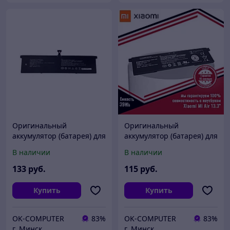
Оригинальный
Оригинальный
аккумулятор (батарея) для
аккумулятор (батарея) для
ноутбука Xiaomi Mi Pro
ноутбука Xiaomi Mi Air
В наличии
В наличии
15.6 (R15B01W) 7.6V
13.3 (R13B01W/R13B02W)
7900mAh
7.6V 39Wh
133
руб.
115
руб.
Купить
Купить
OK-COMPUTER
83%
OK-COMPUTER
83%
г. Минск
г. Минск