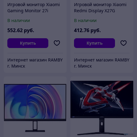
Игровой монитор Xiaomi
Игровой монитор Xiaomi
Gaming Monitor 27i
Redmi Display X27G
P27FBB-RGGL
P27FBA-RX (китайская
В наличии
В наличии
(международная версия)
версия)
552
.62
руб.
412
.76
руб.
Купить
Купить
Интернет магазин RAMBY
Интернет магазин RAMBY
г. Минск
г. Минск