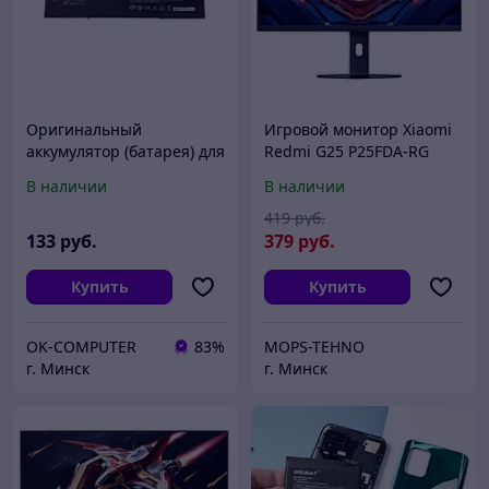
Оригинальный
Игровой монитор Xiaomi
аккумулятор (батарея) для
Redmi G25 P25FDA-RG
ноутбука Xiaomi Mi Air
(китайская версия) *
В наличии
В наличии
15.6 (R15B01W) 7.6V
7900mAh
419
руб.
133
руб.
379
руб.
Купить
Купить
OK-COMPUTER
83%
MOPS-TEHNO
г. Минск
г. Минск