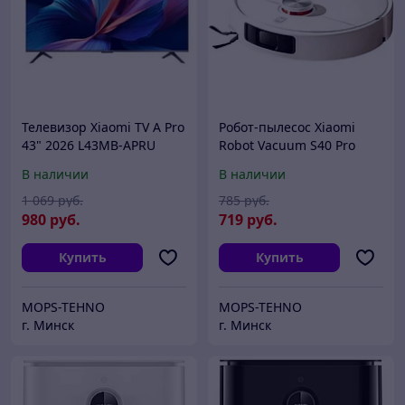
Телевизор Xiaomi TV A Pro
Робот-пылесос Xiaomi
43" 2026 L43MB-APRU
Robot Vacuum S40 Pro
(международная версия)
OV71GL (евровилка,
В наличии
В наличии
белый)
1 069
руб.
785
руб.
980
руб.
719
руб.
Купить
Купить
MOPS-TEHNO
MOPS-TEHNO
г. Минск
г. Минск