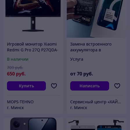
Игровой монитор Xiaomi
Замена встроенного
Redmi G Pro 27Q P27QDA-
аккумулятора в
RGP (китайская версия) **
смартфонах XIAOMI
В наличии
Услуга
(Сяоми)
709
руб.
650
руб.
от
70
руб.
Купить
Написать
MOPS-TEHNO
Сервисный центр «ХАЙТЕКСЕРВИС»
г. Минск
г. Минск