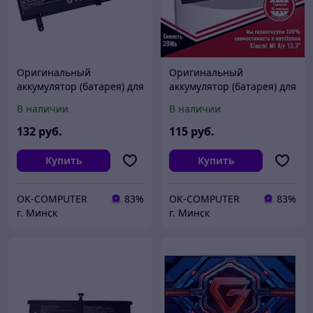
Оригинальный
Оригинальный
аккумулятор (батарея) для
аккумулятор (батарея) для
ноутбука Xiaomi Gaming
ноутбука Xiaomi Mi Air
В наличии
В наличии
Laptop 7300HQ (G15B01W)
13.3 (R13B02W/R13B01W)
15.2V 3620mAh
7.6V 39Wh
132
руб.
115
руб.
Купить
Купить
OK-COMPUTER
83%
OK-COMPUTER
83%
г. Минск
г. Минск