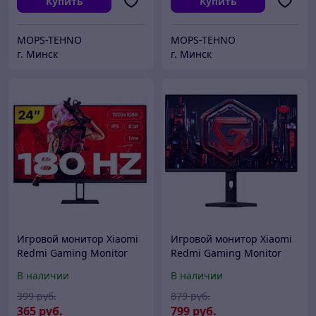
Купить
Купить
MOPS-TEHNO
MOPS-TEHNO
г. Минск
г. Минск
Игровой монитор Xiaomi
Игровой монитор Xiaomi
Redmi Gaming Monitor
Redmi Gaming Monitor
G24 P24FCA-RG (китайская
G27Q P27QDA-RG
В наличии
В наличии
версия)
(китайская версия)
399
руб.
879
руб.
365
руб.
799
руб.