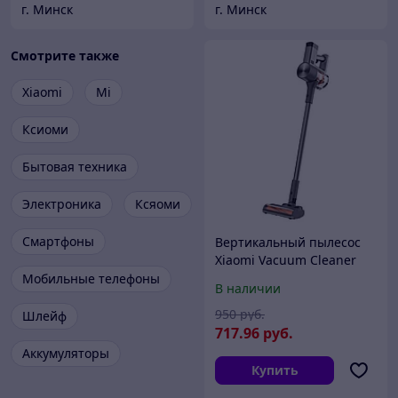
г. Минск
г. Минск
Смотрите также
Xiaomi
Mi
Ксиоми
Бытовая техника
Электроника
Ксяоми
Смартфоны
Вертикальный пылесос
Xiaomi Vacuum Cleaner
G20 Max (D206)
Мобильные телефоны
В наличии
(BHR8828EU,
международная версия)
950
руб.
Шлейф
717
.96
руб.
Аккумуляторы
Купить