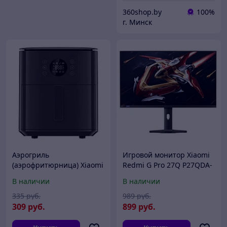
360shop.by
100%
г. Минск
Аэрогриль
Игровой монитор Xiaomi
(аэрофритюрница) Xiaomi
Redmi G Pro 27Q P27QDA-
Air Fryer 6.5L MAF-W6501
RGP (китайская версия) *
В наличии
В наличии
(черный, евровилка)
335
руб.
989
руб.
309
руб.
899
руб.