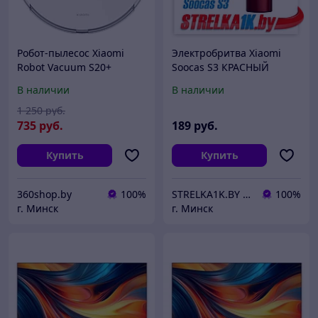
Робот-пылесос Xiaomi
Электробритва Xiaomi
Robot Vacuum S20+
Soocas S3 КРАСНЫЙ
(B108GL) (международная
В наличии
В наличии
версия, белый)
1 250
руб.
735
руб.
189
руб.
Купить
Купить
360shop.by
100%
STRELKA1K.BY | Качественная бытовая техника в Вашем доме!
100%
г. Минск
г. Минск