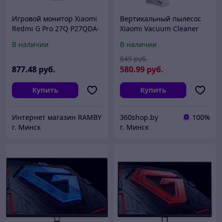
Игровой монитор Xiaomi
Вертикальный пылесос
Redmi G Pro 27Q P27QDA-
Xiaomi Vacuum Cleaner
RGP (китайская версия)
G20 (D205) (BHR8831EU,
В наличии
В наличии
международная версия)
849
руб.
877
.48
руб.
580
.99
руб.
Купить
Купить
Интернет магазин RAMBY
360shop.by
100%
г. Минск
г. Минск