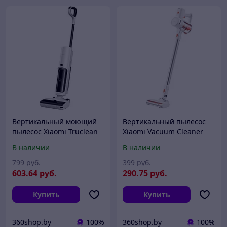
Вертикальный моющий
Вертикальный пылесос
пылесос Xiaomi Truclean
Xiaomi Vacuum Cleaner
W20 (C305HW)
G20 Lite (C203)
В наличии
В наличии
(BHR8833EU,
(BHR8195EU,
международная версия)
международная версия)
799
руб.
399
руб.
603
.64
руб.
290
.75
руб.
Купить
Купить
360shop.by
100%
360shop.by
100%