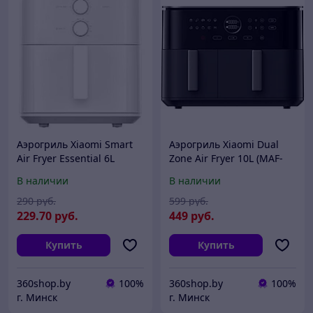
Аэрогриль Xiaomi Smart
Аэрогриль Xiaomi Dual
Air Fryer Essential 6L
Zone Air Fryer 10L (MAF-
(MAF13) (BHR8588EU,
D1001) (международная
В наличии
В наличии
международная версия)
версия, черный)
290
руб.
599
руб.
229
.70
руб.
449
руб.
Купить
Купить
360shop.by
100%
360shop.by
100%
г. Минск
г. Минск