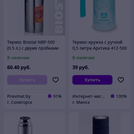
Термос Biostal NВP-500
Термос-кружка с ручкой
(0.5 л.) с двумя пробками
0,5 литра Арктика 412-500
и чашкой.
ракушки, светло голубой
В наличии
В наличии
60
.40
руб.
39
руб.
Купить
Купить
Pnevmat.by
91%
Интернет-магазин Union.shop
100%
г. Солигорск
г. Минск