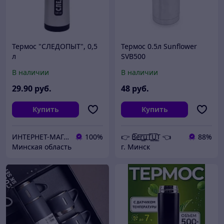
Термос "СЛЕДОПЫТ", 0,5
Термос 0.5л Sunflower
л
SVB500
В наличии
В наличии
29
.90
руб.
48
руб.
Купить
Купить
ИНТЕРНЕТ-МАГАЗИН «АРМЕЙСКИЙ»-товары для охоты, рыбалки и туризма
100%
👉 B͟͞e͟͞r͟͟͞u͟͞T͟͟͞U͟͟͞T 👈
88%
Минская область
г. Минск