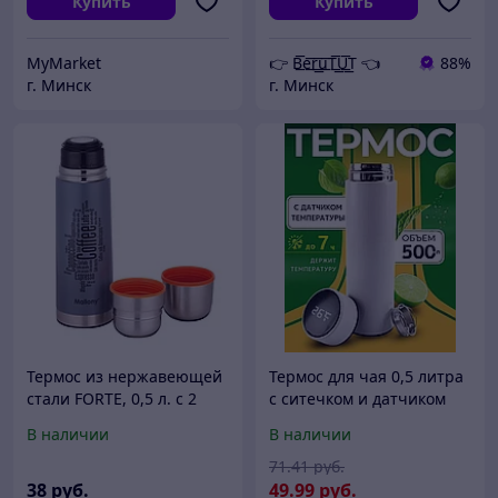
Купить
Купить
MyMarket
👉 B͟͞e͟͞r͟͟͞u͟͞T͟͟͞U͟͟͞T 👈
88%
г. Минск
г. Минск
Термос из нержавеющей
Термос для чая 0,5 литра
стали FORTE, 0,5 л. с 2
с ситечком и датчиком
чашками
температуры (Белый)
В наличии
В наличии
71
.41
руб.
38
руб.
49
.99
руб.