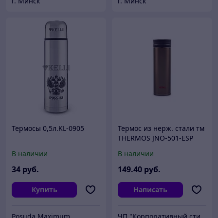
г. Минск
г. Минск
Термосы 0,5л.KL-0905
Термос из нерж. стали тм
THERMOS JNO-501-ESP
0.5L, коричневый
В наличии
В наличии
34
руб.
149
.40
руб.
Купить
Написать
Posuda Maximum
ЧП "Корпоративный стиль"