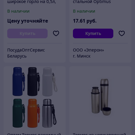
широкое горло на 0,5л,
стальной Optimus
1,0л, 1,5 л
двухстеночный 500 мл
В наличии
В наличии
Цену уточняйте
17
.61
руб.
Купить
Купить
ПосудаОптСервис
OOO «Эперон»
Беларусь
г. Минск
Оптом Термос вакуумный
Термос из нержавеющей