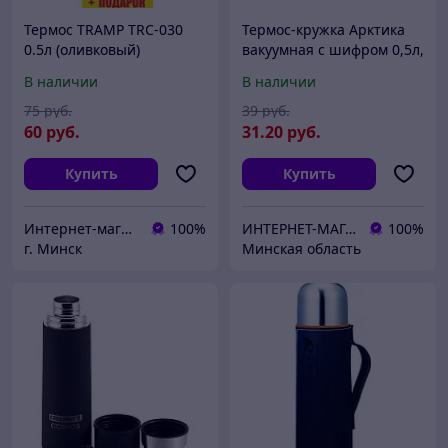
Термос TRAMP TRC-030
Термос-кружка Арктика
0.5л (оливковый)
вакуумная с шифром 0,5л,
арт. 412-500
В наличии
В наличии
75
руб.
39
руб.
60
руб.
31
.20
руб.
Купить
Купить
Интернет-магазин 24маркет.бел
100%
ИНТЕРНЕТ-МАГАЗИН «АРМЕЙСКИЙ»-товары для охоты, рыбалки и туризма
100%
г. Минск
Минская область