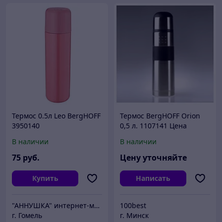
Термос 0.5л Leo BergHOFF
Термос BergHOFF Orion
3950140
0,5 л. 1107141 Цена
указана с доставкой по г
В наличии
В наличии
Минску
75
руб.
Цену уточняйте
Купить
Написать
"АННУШКА" интернет-магазин посуды
100best
г. Гомель
г. Минск