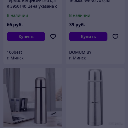
Термос BergHOFF Leo 0,5
Термос WR-8270 0,5л
л 3950140 Цена указана с
доставкой по г Минску
В наличии
В наличии
66
руб.
39
руб.
Купить
Купить
100best
DOMUM.BY
г. Минск
г. Минск