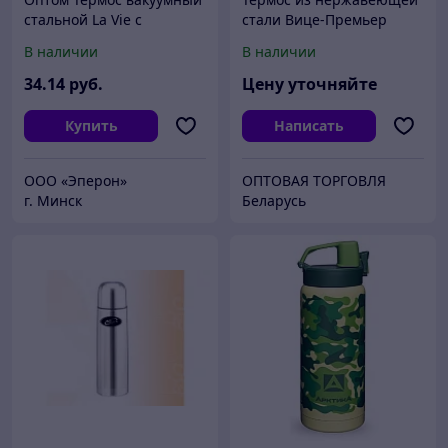
стальной La Vie с
стали Вице-Премьер
ремувкой двухстеночный
узкое горло ТМ АМЕТ 0.5
В наличии
В наличии
500 мл матовый в
подарочной упаковке
34
.14
руб.
Цену уточняйте
Купить
Написать
OOO «Эперон»
ОПТОВАЯ ТОРГОВЛЯ
г. Минск
Беларусь