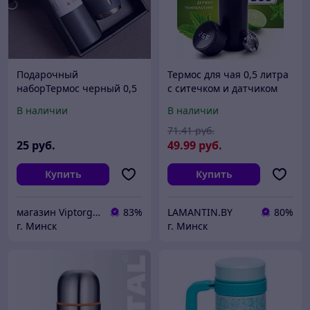
Подарочный
Термос для чая 0,5 литра
наборТермос черный 0,5
с ситечком и датчиком
л в наборе с 3 кружками
температуры (Чёрный)
В наличии
В наличии
71
.41
руб.
25
руб.
49
.99
руб.
Купить
Купить
магазин Viptorg.by
83%
LAMANTIN.BY
80%
г. Минск
г. Минск