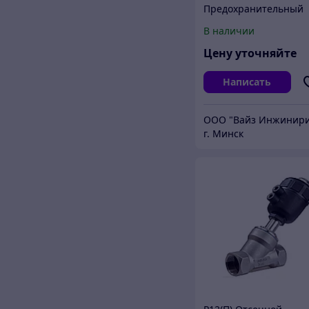
Предохранительный
клапан
В наличии
полноподъемный (Ра
П02)
Цену уточняйте
Написать
г. Минск