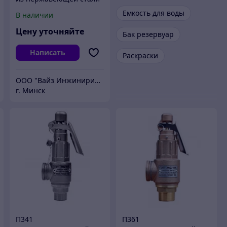
Емкость для воды
В наличии
Цену уточняйте
Бак резервуар
Написать
Раскраски
ООО "Вайз Инжиниринг"
г. Минск
П341
П361