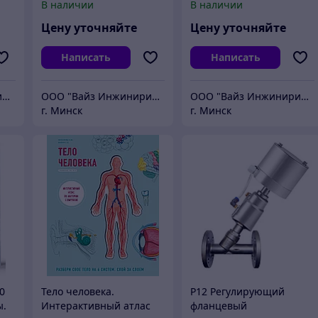
В наличии
В наличии
е)
электроприводом ЭПА
электроприводом ЭПР
(аналоговое управление)
(релейное управление)
Цену уточняйте
Цену уточняйте
Написать
Написать
ООО "Вайз Инжиниринг"
ООО "Вайз Инжиниринг"
ООО "Вайз Инжиниринг"
г. Минск
г. Минск
0
Тело человека.
Р12 Регулирующий
ы.
Интерактивный атлас
фланцевый