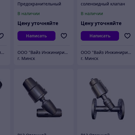
Предохранительный
соленоидный клапан
клапан
большого диаметра
В наличии
В наличии
нее
пропорциональный
(Ранее П01)
Цену уточняйте
Цену уточняйте
Написать
Написать
ООО "Вайз Инжиниринг"
ООО "Вайз Инжиниринг"
ООО "Вайз Инжиниринг"
г. Минск
г. Минск