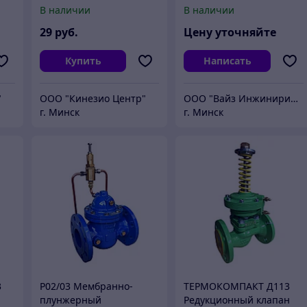
по анатомии с вырубкой
пневматический клапан
В наличии
В наличии
29
руб.
Цену уточняйте
Купить
Написать
"
ООО "Кинезио Центр"
ООО "Вайз Инжиниринг"
г. Минск
г. Минск
3
Р02/03 Мембранно-
ТЕРМОКОМПАКТ Д113
плунжерный
Редукционный клапан