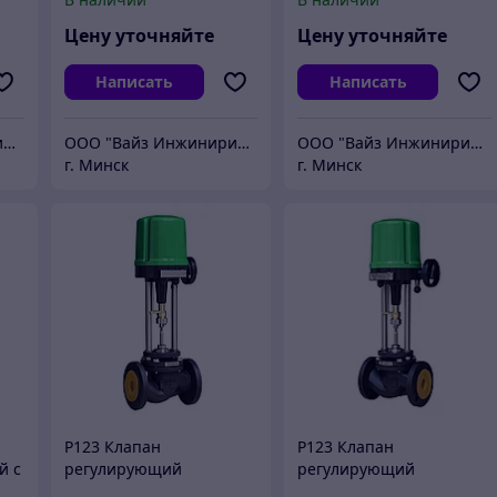
1
позиционером ЭПП111
электроприводом ЭПА
(аналоговое управление)
Цену уточняйте
Цену уточняйте
Написать
Написать
ООО "Вайз Инжиниринг"
ООО "Вайз Инжиниринг"
ООО "Вайз Инжиниринг"
г. Минск
г. Минск
3
Р123 Клапан
Р123 Клапан
й с
регулирующий
регулирующий
Р
чугунный с
чугунный с