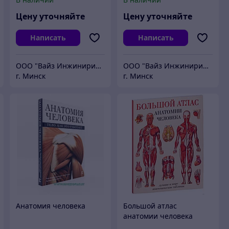
электроприводом ЭПР
(аналоговое управление)
(релейное управление)
Цену уточняйте
Цену уточняйте
Написать
Написать
ООО "Вайз Инжиниринг"
ООО "Вайз Инжиниринг"
г. Минск
г. Минск
Анатомия человека
Большой атлас
анатомии человека