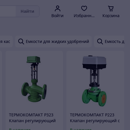
Найти
Войти
Избранное
Корзина
я кас
Емкости для жидких удобрений
Емкость для
ТЕРМОКОМПАКТ Р323
ТЕРМОКОМПАКТ Р223
Клапан регулирующий
Клапан регулирующий с
трехходовой с
электроприводом ЭПА
В наличии
В наличии