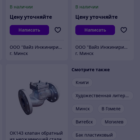
редукционный клапан
В наличии
В наличии
Цену уточняйте
Цену уточняйте
Написать
Написать
ООО "Вайз Инжиниринг"
ООО "Вайз Инжиниринг"
г. Минск
г. Минск
Смотрите также
Книги
Художественная литература
Минск
В Гомеле
Витебск
Могилев
ОК143 клапан обратный
Бак пластиковый
из нержавеющей стали