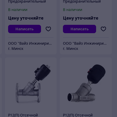
Предохранительный
Предохранительный
клапан из
клапан латунный (Ранее
В наличии
В наличии
нержавеющей стали
П04)
(Ранее П04)
Цену уточняйте
Цену уточняйте
Написать
Написать
ООО "Вайз Инжиниринг"
ООО "Вайз Инжиниринг"
г. Минск
г. Минск
Р12(П) Отсечной
Р12(П) Отсечной