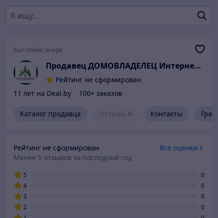
Был online:
вчера
Продавец ДОМОВЛАДЕЛЕЦ Интернет-магазин
Рейтинг не сформирован
11 лет на Deal.by
100+ заказов
Каталог продавца
Отзывы
6
Контакты
Граф
Рейтинг не сформирован
Все оценки
Менее 5 отзывов за последний год
5
0
4
0
3
0
2
0
1
0