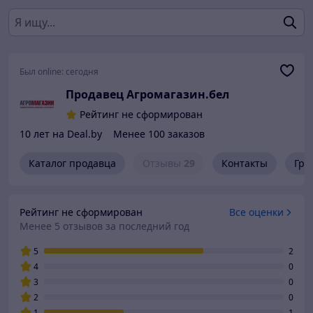
Был online:
сегодня
Продавец Агромагазин.бел
Рейтинг не сформирован
10 лет на Deal.by
Менее 100 заказов
Каталог продавца
Отзывы
29
Контакты
Гра
Рейтинг не сформирован
Все оценки
Менее 5 отзывов за последний год
5
2
4
0
3
0
2
0
1
1