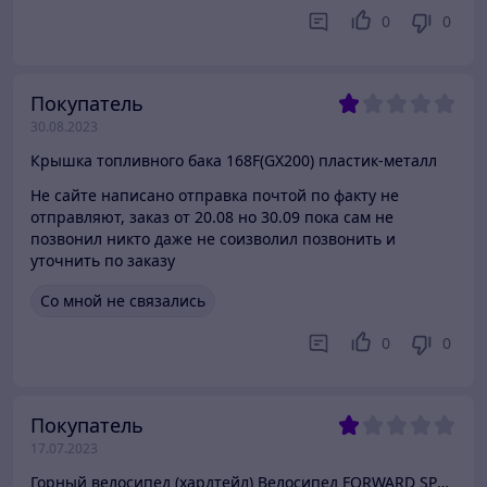
0
0
Покупатель
30.08.2023
Крышка топливного бака 168F(GX200) пластик-металл
Не сайте написано отправка почтой по факту не
отправляют, заказ от 20.08 но 30.09 пока сам не
позвонил никто даже не соизволил позвонить и
уточнить по заказу
Со мной не связались
0
0
Покупатель
17.07.2023
Горный велосипед (хардтейл) Велосипед FORWARD SPORTING 29 2.0 D (29" 21 ск. рост. 19") 2022,