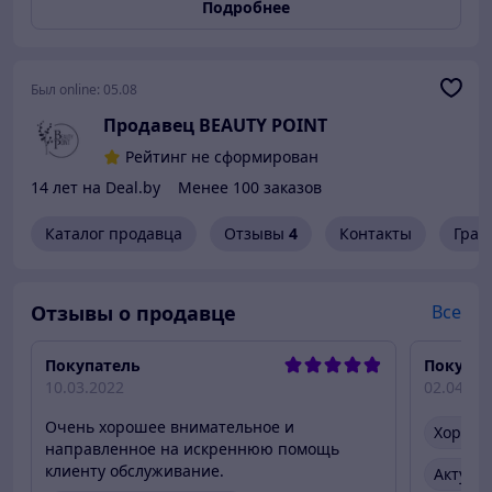
Подробнее
Был online:
05.08
Продавец BEAUTY POINT
Рейтинг не сформирован
14 лет на Deal.by
Менее 100 заказов
Каталог продавца
Отзывы
4
Контакты
Граф
Отзывы о продавце
Все
Покупатель
Покупат
10.03.2022
02.04.20
Очень хорошее внимательное и
Хороше
направленное на искреннюю помощь
клиенту обслуживание.
Актуал