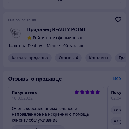
Был online:
05.08
Продавец BEAUTY POINT
Рейтинг не сформирован
14 лет на Deal.by
Менее 100 заказов
Каталог продавца
Отзывы
4
Контакты
Граф
Отзывы о продавце
Все
Покупатель
Покупат
10.03.2022
02.04.20
Очень хорошее внимательное и
Хороше
направленное на искреннюю помощь
клиенту обслуживание.
Актуал