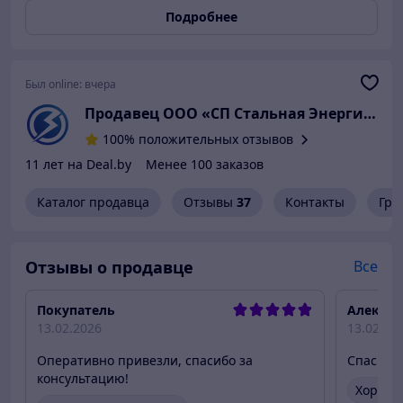
L=210 мм Торец – 20х20 мм, L=135 мм Пластина – 3 мм
Подробнее
Крепление – 4 анкерных болта 10*100 мм
Был online:
вчера
Продавец ООО «СП Стальная Энергия»
100% положительных отзывов
11 лет на Deal.by
Менее 100 заказов
Каталог продавца
Отзывы
37
Контакты
Гра
Отзывы о продавце
Все
Покупатель
Алексей
13.02.2026
13.02.20
Оперативно привезли, спасибо за
Спасибо
консультацию!
Хороше