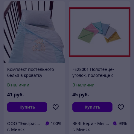
Комплект постельного
FE28001 Полотенце-
белья в кроватку
уголок, полотенце с
"Сабина", 3 предмета, ТМ
капюшоном, 100*110 см,
В наличии
В наличии
Золотой Гусь
разные цвета, Funecotex
41
руб.
45
руб.
Купить
Купить
ООО "Эльграссо"
100%
BERI Бери - Мы ненавидим демпинг, но нас вынуждают конкуренты
93%
г. Минск
г. Минск