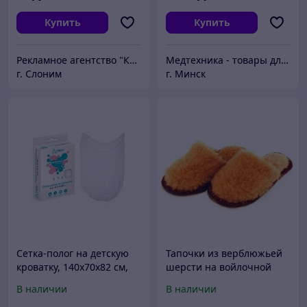
Купить
Купить
Рекламное агентство "Корекс"
Медтехника - товары для здоровья и красоты
г. Слоним
г. Минск
Сетка-полог на детскую
Тапочки из верблюжьей
кроватку, 140х70x82 см,
шерсти на войлочной
HELP
подошве, 1 пара.
В наличии
В наличии