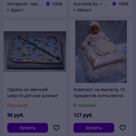
Интернет- магазин O'кей маркет
100%
Kurnosik.by — интернет-магазин товаров для детей и всей семьи
100%
г. Брест
г. Минск
Одеяло из овечьей
Комплект на выписку 10
шерсти детское разные
предметов осень/весна
цвета
Под заказ
В наличии
98
руб.
127
руб.
Купить
Купить