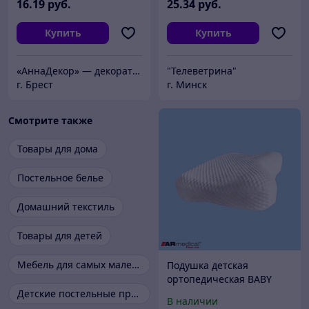
16
.19
руб.
25
.34
руб.
Купить
Купить
«АннаДекор» — декоративные отделочные материалы
"Телеветрина"
г. Брест
г. Минск
Смотрите также
Товары для дома
Постельное белье
Домашний текстиль
Товары для детей
Мебель для самых маленьких
Подушка детская
ортопедическая BABY
DREAM
Детские постельные принадлежности
В наличии