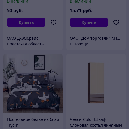
В наличии
В наличии
50
руб.
15
.71
руб.
Купить
Купить
ОАО Д-Эмбрэйс
ОАО "Дом торговли" г.Полоцк
Брестская область
г. Полоцк
Постельное белье из бязи
Челси Color Шкаф
"Гуси"
Слоновая кость/Глиняный