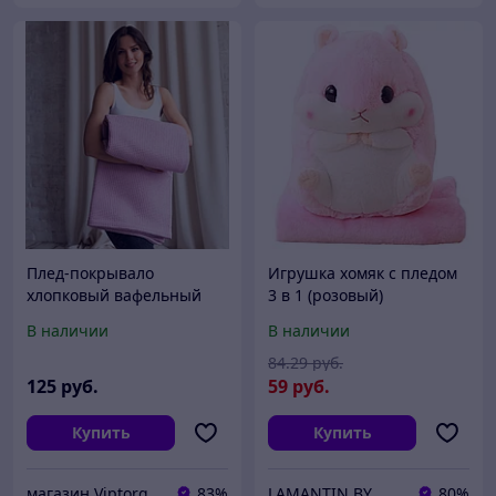
Плед-покрывало
Игрушка хомяк с пледом
хлопковый вафельный
3 в 1 (розовый)
155*220 (сухая роза)
В наличии
В наличии
84
.29
руб.
125
руб.
59
руб.
Купить
Купить
магазин Viptorg.by
83%
LAMANTIN.BY
80%