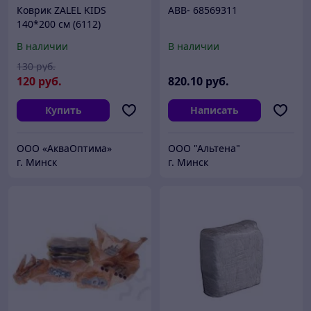
Коврик ZALEL KIDS
ABB- 68569311
140*200 см (6112)
В наличии
В наличии
130
руб.
120
руб.
820
.10
руб.
Купить
Написать
ООО «АкваОптима»
ООО "Альтена"
г. Минск
г. Минск