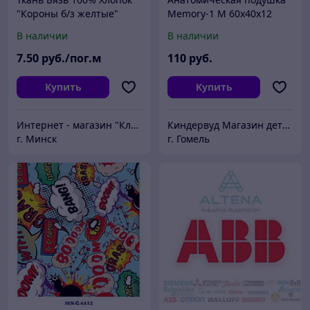
"Короны б/з желтые"
Memory-1 M 60x40x12
В наличии
В наличии
7
.50
руб./пог.м
110
руб.
Купить
Купить
Интернет - магазин "Кладовка.бел"
Киндервуд Магазин детской и подростковой мебели из массива
г. Минск
г. Гомель