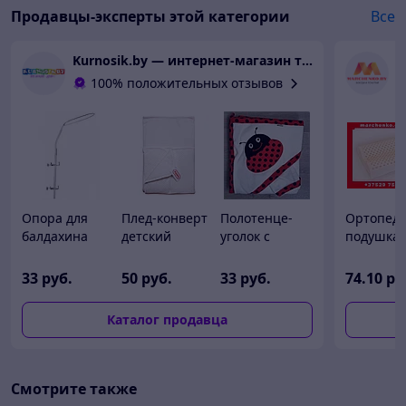
Продавцы-эксперты этой категории
Все
Kurnosik.by — интернет-магазин товаров для детей и всей семьи
Х
100% положительных отзывов
Опора для
Плед-конверт
Полотенце-
Ортопеди
балдахина
детский
уголок с
подушка
(длинная)
("Bebika"
рукавичкой
детская и
Globex
Беларусь)
"Божья
латекса
33
руб.
50
руб.
33
руб.
74
.10
ру
белый
коровка"
(24.5×50.
90*90 с
Arpico Ш
Каталог продавца
вышивкой
Ланка
Смотрите также