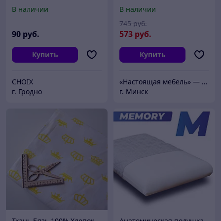
серый, Дуб крафт
В наличии
В наличии
745
руб.
90
руб.
573
руб.
Купить
Купить
CHOIX
«Настоящая мебель» — интернет-магазин корпусной и мягкой мебели от производителей с мировым именем
г. Гродно
г. Минск
Ткань Бязь 100% Хлопок
Анатомическая подушка