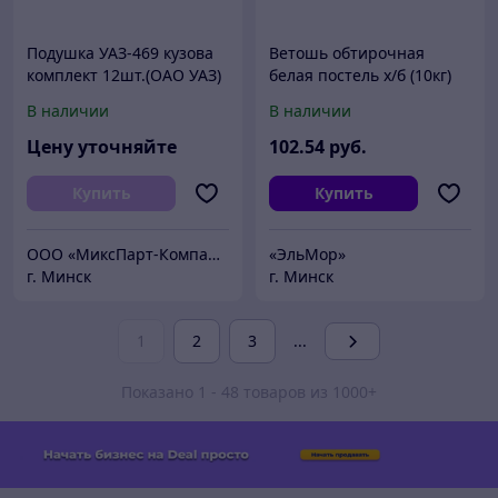
Подушка УАЗ-469 кузова
Ветошь обтирочная
комплект 12шт.(ОАО УАЗ)
белая постель х/б (10кг)
469-5001009
В наличии
В наличии
Цену уточняйте
102
.54
руб.
Купить
Купить
ООО «МиксПарт-Компани»
«ЭльМор»
г. Минск
г. Минск
1
2
3
...
Показано 1 - 48 товаров из 1000+