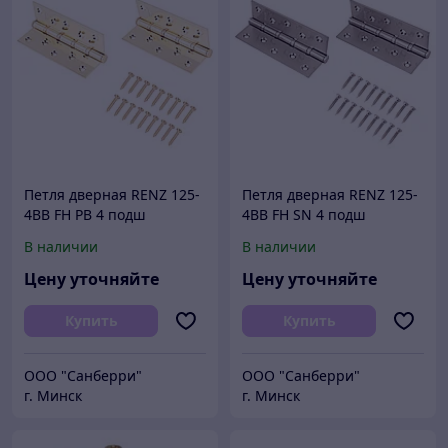
Петля дверная RENZ 125-
Петля дверная RENZ 125-
4BB FH РВ 4 подш
4BB FH SN 4 подш
лат.блест 125*75 2 шт
мат.никель 125*75 2 шт
В наличии
В наличии
(50;1!!!)
(50;1!!!)
Цену уточняйте
Цену уточняйте
Купить
Купить
ООО "Санберри"
ООО "Санберри"
г. Минск
г. Минск