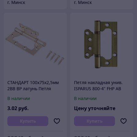
г. Минск
г. Минск
СТАНДАРТ 100х75х2,5мм
Петля накладная унив.
2BB BP латунь Петля
ISPARUS 800-4" FHP AB
накладная без врезки 1
(бронз.покр.) без колп.
В наличии
В наличии
шт (100,20)
(100х72х2,5)
3
.02
руб.
Цену уточняйте
Купить
Купить