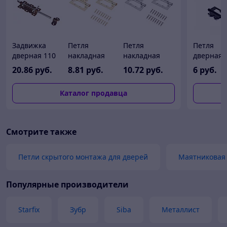
Задвижка
Петля
Петля
Петля
дверная 110
накладная
накладная
дверная
мм Г-обр,
100х75 2BB BP
100х75 2BB CP
LOCKSTYL
20
.86
руб.
8
.81
руб.
10
.72
руб.
6
руб.
бронза
2,5мм латунь
2,5мм хром (2
AL6 черн
STARFIX
(2 шт) АЛЛЮР
шт) АЛЛЮР
матовый,
Каталог продавца
(УЗК)
(УЗК)
универса
(с
шариков
подшипн
Смотрите также
Петли скрытого монтажа для дверей
Маятниковая
Популярные производители
Starfix
Зубр
Siba
Металлист