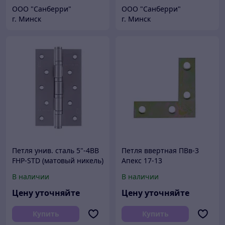
ООО "Санберри"
ООО "Санберри"
г. Минск
г. Минск
Петля унив. сталь 5"-4ВВ
Петля ввертная ПВв-3
FHP-STD (матовый никель)
Апекс 17-13
(125х75х2,5) НОРА-М
оксидированная
В наличии
В наличии
(400,50,10!!!)
Цену уточняйте
Цену уточняйте
Купить
Купить