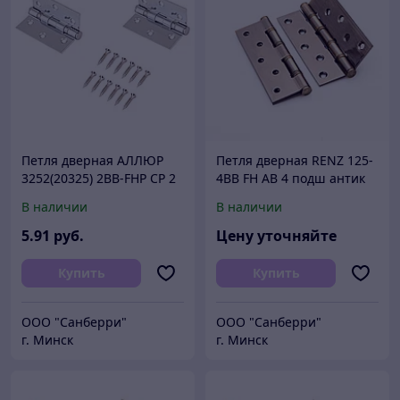
Петля дверная АЛЛЮР
Петля дверная RENZ 125-
3252(20325) 2BB-FHP CP 2
4BB FH АВ 4 подш антик
подш.,хром 77х64 2 шт.
бронза 125*75 2 шт
В наличии
В наличии
(50;1!!!)
5
.91
руб.
Цену уточняйте
Купить
Купить
ООО "Санберри"
ООО "Санберри"
г. Минск
г. Минск