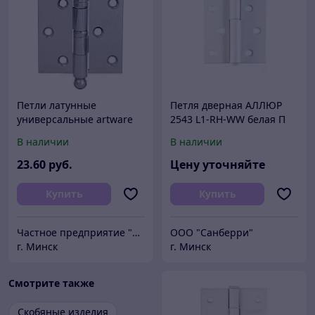
Петли латунные
Петля дверная АЛЛЮР
универсальные artware
2543 L1-RH-WW белая П
B212 CP (100х75х2,5)
101х76 2шт. (50,10,1!!!)
В наличии
В наличии
23
.60
руб.
Цену уточняйте
Купить
Купить
Частное предприятие "Сибалок"
ООО "Санберри"
г. Минск
г. Минск
Смотрите также
Скобяные изделия