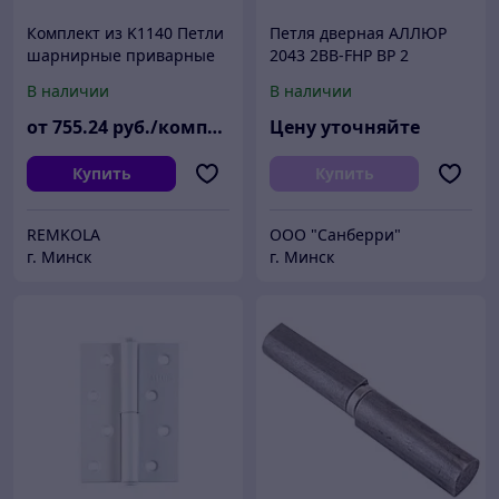
Комплект из K1140 Петли
Петля дверная АЛЛЮР
шарнирные приварные
2043 2BB-FHP BP 2
универсальные из стали
подш.,латунь 101х76 2
В наличии
В наличии
шт. (50,10,1!!)
от
755
.24
руб./комплект
Цену уточняйте
Купить
Купить
REMKOLA
ООО "Санберри"
г. Минск
г. Минск