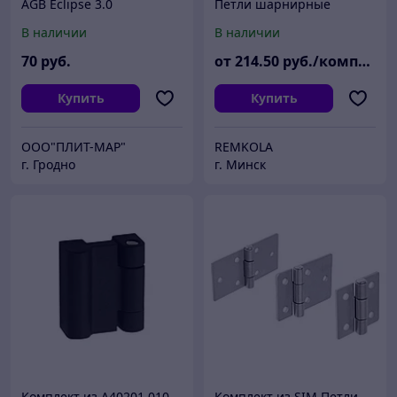
AGB Eclipse 3.0
Петли шарнирные
накладные из алюминия
В наличии
В наличии
универсальные
70
руб.
от
214
.50
руб./комплект
Купить
Купить
ООО"ПЛИТ-МАР"
REMKOLA
г. Гродно
г. Минск
Комплект из A40201.010
Комплект из SIM Петли