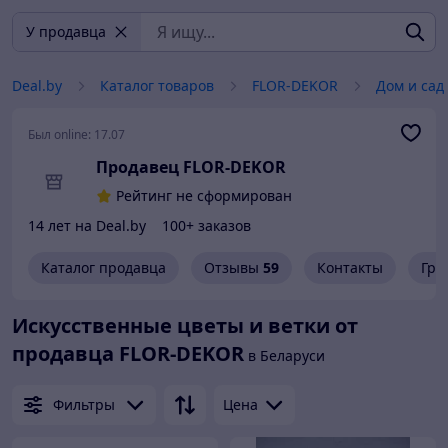
У продавца
Deal.by
Каталог товаров
FLOR-DEKOR
Дом и сад
Был online:
17.07
Продавец FLOR-DEKOR
Рейтинг не сформирован
14 лет на Deal.by
100+ заказов
Каталог продавца
Отзывы
59
Контакты
Гра
Искусственные цветы и ветки от
продавца FLOR-DEKOR
в Беларуси
Фильтры
Цена