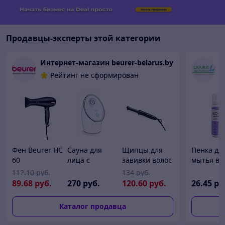
Продавцы-эксперты этой категории
Интернет-магазин beurer-belarus.by
Рейтинг не сформирован
Фен Beurer HC
Сауна для
Щипцы для
Пенка дл
60
лица с
завивки волос
мытья во
ионизацией
Beurer HT 55
Biovi без
112
.10
руб.
134
руб.
Beurer FC 72
использо
89
.68
руб.
270
руб.
120
.60
руб.
26
.45
ру
Pureo Ionic
воды, 250
Hydration
Каталог продавца