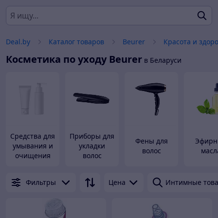
Deal.by
Каталог товаров
Beurer
Красота и здор
Косметика по уходу
Beurer
в Беларуси
Средства для
Приборы для
Фены для
Эфирн
умывания и
укладки
волос
масл
очищения
волос
лица
Фильтры
Цена
Интимные тов