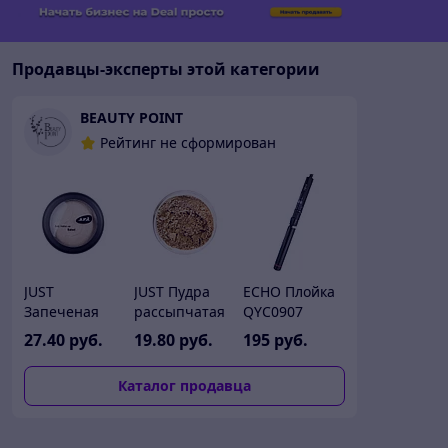
Продавцы-эксперты этой категории
BEAUTY POINT
Рейтинг не сформирован
JUST
JUST Пудра
ECHO Плойка
Запеченая
рассыпчатая
QYC0907
пудра т.300 (9
т.21 Loose
черная,
27
.40
руб.
19
.80
руб.
195
руб.
г) Baked
Powder 10гр
ceramic-ion, с
Powder
крутящимся
Каталог продавца
зажимом,
d.31мм.,
длина 150