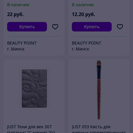
(смешанный ворс: соболь
В наличии
В наличии
+ синтетика)
22
руб.
12
.20
руб.
Купить
Купить
BEAUTY POINT
BEAUTY POINT
г. Минск
г. Минск
JUST Тени для век 307
JUST 053 Кисть для
(запаска) "J" магнит 2(г)
жирных корректирующих