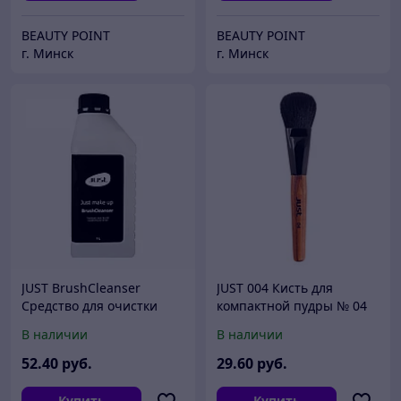
BEAUTY POINT
BEAUTY POINT
г. Минск
г. Минск
JUST BrushCleanser
JUST 004 Кисть для
Средство для очистки
компактной пудры № 04
кистей (1л)
(ворс черной козы)
В наличии
В наличии
52
.40
руб.
29
.60
руб.
Купить
Купить