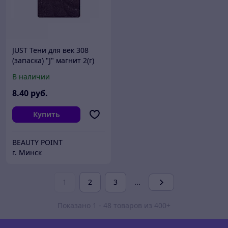
JUST Тени для век 308
(запаска) "J" магнит 2(г)
В наличии
8
.40
руб.
Купить
BEAUTY POINT
г. Минск
1
2
3
...
Показано 1 - 48 товаров из 400+