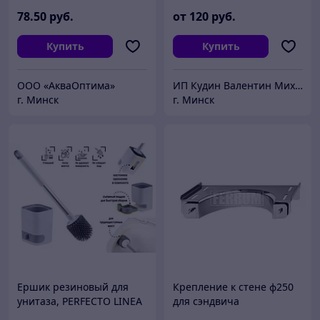
78
.50
руб.
от
120
руб.
Купить
Купить
ООО «АкваОптима»
ИП Кудин Валентин Михайлович
г. Минск
г. Минск
Ершик резиновый для
Крепление к стене ф250
унитаза, PERFECTO LINEA
для сэндвича
(В комплекте липкая