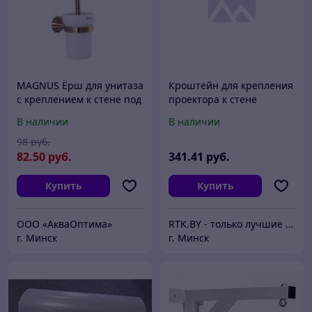
MAGNUS Ёрш для унитаза
Кроштейн для крепления
с креплением к стене под
проектора к стене
БРОНЗУ 95162
ProjectFix UST Nextouch
В наличии
В наличии
ProjectFix UST
98
руб.
82
.50
руб.
341
.41
руб.
Купить
Купить
ООО «АкваОптима»
RTK.BY - только лучшие цены
г. Минск
г. Минск