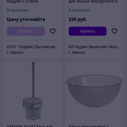
модуля к стойке
для мешка боксерского к
стене 11-2
В наличии
В наличии
Цену уточняйте
330
руб.
Купить
Купить
ООО "СервисСбытАвтоматика"
ИП Кудин Валентин Михайлович
г. Минск
г. Минск
GFMARK 84162 Ёрш для
Чаша пластиковая с