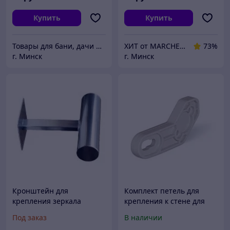
Купить
Купить
Товары для бани, дачи и загородного дома "Древомаркет"
ХИТ от MARCHENKO
73%
г. Минск
г. Минск
Кронштейн для
Комплект петель для
крепления зеркала
крепления к стене для
дорожного к стене, d800,
коробок серии SCABOX (от
Под заказ
В наличии
d1000, d1200
150х100 до 380х300)