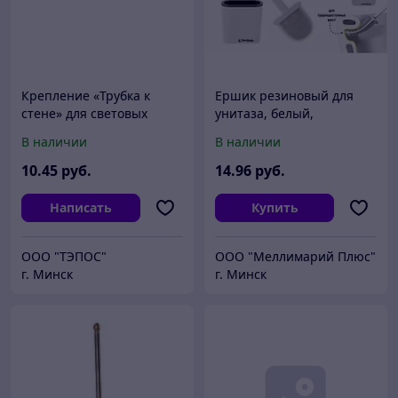
Крепление «Трубка к
Ершик резиновый для
стене» для световых
унитаза, белый,
табло подвесного
PERFECTO LINEA (В
В наличии
В наличии
исполнения
комплекте липкая лента
для крепления к стене.)
10
.45
руб.
14
.96
руб.
Написать
Купить
ООО "ТЭПОС"
ООО "Меллимарий Плюс"
г. Минск
г. Минск