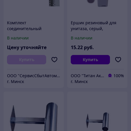
Комплект
Ершик резиновый для
соединительный
унитаза, серый,
(крепление) кроссовой
PERFECTO LINEA (В
В наличии
В наличии
стойки к стене
комплекте липкая лента
для крепления к стене.)
Цену уточняйте
15
.22
руб.
Купить
Купить
ООО "СервисСбытАвтоматика"
ООО "Титан Актив"
100%
г. Минск
г. Минск