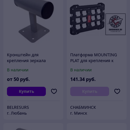
Кронштейн для
Платформа MOUNTING
крепления зеркала
PLAT для крепления к
дорожного к стене, d800,
стене PACKOUT кейсов,
В наличии
В наличии
d1000, d1200
MILWAUKEE
от
50
руб.
141
.34
руб.
Купить
Купить
BELRESURS
СНАБМИНСК
г. Любань
г. Минск