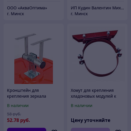
ООО «АкваОптима»
ИП Кудин Валентин Михайлович
г. Минск
г. Минск
Кронштейн для
Хомут для крепления
крепления зеркала
хладоновых модулей к
дорожного к стене d600
стене
В наличии
В наличии
58
руб.
52
.78
руб.
Цену уточняйте