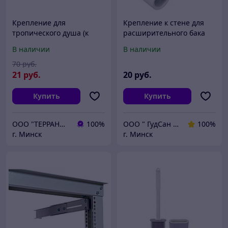
Крепление для
Крепление к стене для
тропического душа (к
расширительного бака
стене) VINTAGE
3/4 РФ
В наличии
В наличии
70
руб.
21
руб.
20
руб.
Купить
Купить
ООО "ТЕРРАНОВА"
100%
ООО " ГудСан " сантехника, отопление
100%
г. Минск
г. Минск