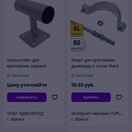
Кронштейн для
Хомут для крепления
крепления зеркала
дымохода к стене Stout
дорожного к стене, d800,
DN80
В наличии
В наличии
d1000, d1200
Цену уточняйте
50
.65
руб.
Написать
Купить
ООО "АДМ НЕРУД"
Интернет-магазин TEPLOLAB.BY / ООО "Лаборатория тепла"
г. Минск
г. Минск