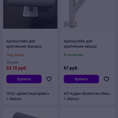
Кронштейн для
Кронштейн для
крепления зеркала
крепления мешка
дорожного к стене, d800,
боксерского к стене
Под заказ
В наличии
d1000, d1200
Спорт Сила №3/3
59
руб.
53
.10
руб.
67
руб.
Купить
Купить
ООО «ДомCпецCервис»
ИП Кудин Валентин Михайлович
г. Минск
г. Минск