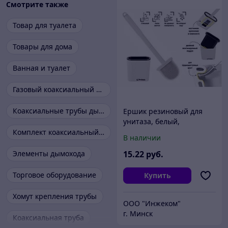
Смотрите также
Товар для туалета
Товары для дома
Ванная и туалет
Газовый коаксиальный комплект
Коаксиальные трубы дымоходы
Ершик резиновый для
унитаза, белый,
PERFECTO LINEA (В
Комплект коаксиальный 60 100
В наличии
комплекте липкая лента
для крепления к стене.)
Элементы дымохода
15
.22
руб.
Торговое оборудование
Купить
Хомут крепления трубы
ООО "Инжеком"
г. Минск
Коаксиальная труба