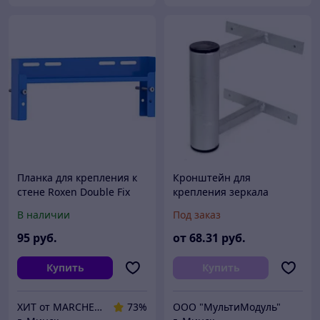
Планка для крепления к
Кронштейн для
стене Roxen Double Fix
крепления зеркала
Plattenbau / 715850
дорожного к стене d600
В наличии
Под заказ
95
руб.
от
68
.31
руб.
Купить
Купить
ХИТ от MARCHENKO
73%
ООО "МультиМодуль"