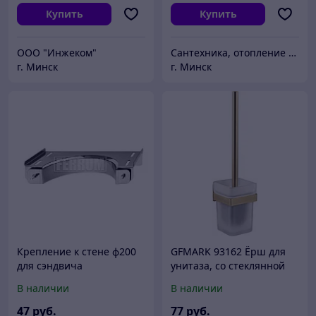
Купить
Купить
ООО "Инжеком"
Сантехника, отопление "Santon.by"
г. Минск
г. Минск
Крепление к стене ф200
GFMARK 93162 Ёрш для
для сэндвича
унитаза, со стеклянной
колбой, с креплением к
В наличии
В наличии
стене из нержавеющей
стали, с квадратным
47
руб.
77
руб.