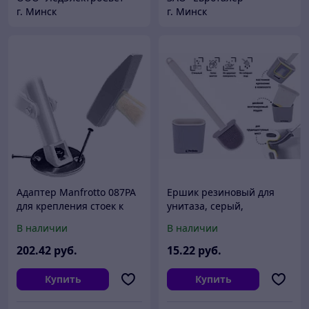
г. Минск
г. Минск
Адаптер Manfrotto 087PA
Ершик резиновый для
для крепления стоек к
унитаза, серый,
полу (3шт)
PERFECTO LINEA (В
В наличии
В наличии
комплекте липкая лента
для крепления к стене.)
202
.42
руб.
15
.22
руб.
Купить
Купить