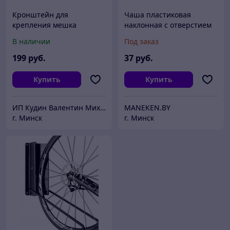
Кронштейн для
Чаша пластиковая
крепления мешка
наклонная с отверстием
боксерского с
для крепления к стойке
В наличии
Под заказ
регулируемым вылетом
163 HS
зацепа, крепление к
199
руб.
37
руб.
стене.
Купить
Купить
ИП Кудин Валентин Михайлович
MANEKEN.BY
г. Минск
г. Минск