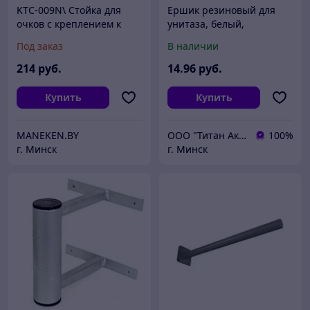
KTC-009N\ Стойка для
Ершик резиновый для
очков с креплением к
унитаза, белый,
стене ,без замка 14 оправ
PERFECTO LINEA (В
Под заказ
В наличии
комплекте липкая лента
для крепления к стене.)
214
руб.
14
.96
руб.
Купить
Купить
MANEKEN.BY
ООО "Титан Актив"
100%
г. Минск
г. Минск