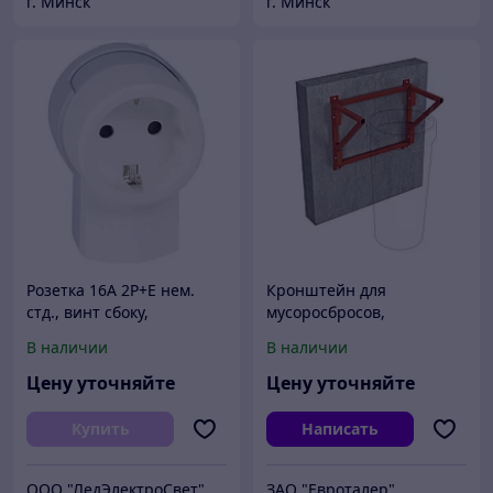
г. Минск
г. Минск
Розетка 16А 2Р+Е нем.
Кронштейн для
стд., винт сбоку,
мусоросбросов,
кроншейн для крепления
крепление к стене
В наличии
В наличии
к стене, пластик, белый
Цену уточняйте
Цену уточняйте
Купить
Написать
ООО "ЛедЭлектроСвет"
ЗАО "Евроталер"