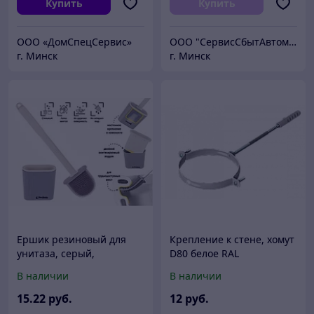
Купить
Купить
ООО «ДомCпецCервис»
ООО "СервисСбытАвтоматика"
г. Минск
г. Минск
Ершик резиновый для
Крепление к стене, хомут
унитаза, серый,
D80 белое RAL
PERFECTO LINEA (В
металлическое для
В наличии
В наличии
комплекте липкая лента
дымохода 80
для крепления к стене.)
15
.22
руб.
12
руб.