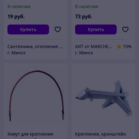
металлическое для
колбой, с креплением к
В наличии
В наличии
дымохода 80/125
стене из нержавеющей
стали, с квадратным
19
руб.
73
руб.
Купить
Купить
Сантехника, отопление "Santon.by"
ХИТ от MARCHENKO
73%
г. Минск
г. Минск
Хомут для крепления
Крепление, кронштейн