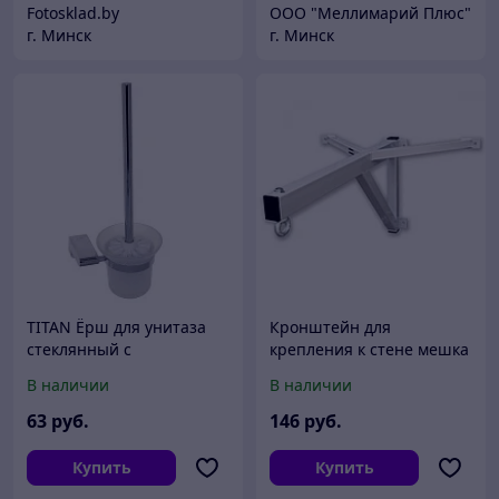
Fotosklad.by
ООО "Меллимарий Плюс"
г. Минск
г. Минск
TITAN Ёрш для унитаза
Кронштейн для
стеклянный с
крепления к стене мешка
креплением к стене
боксерского спорт сила
В наличии
В наличии
77162
арт. А-4
63
руб.
146
руб.
Купить
Купить