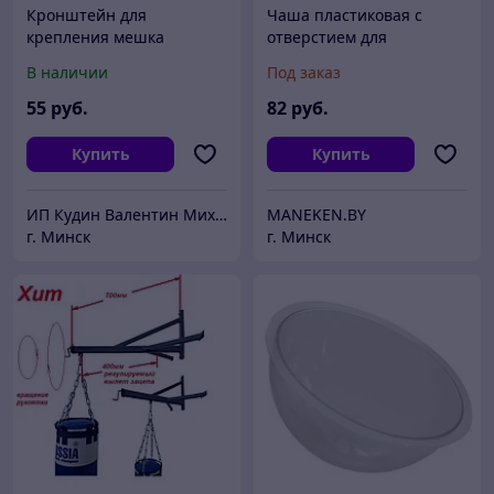
Кронштейн для
Чаша пластиковая с
крепления мешка
отверстием для
боксерского к стене
крепления к стойке 163
В наличии
Под заказ
Спорт-Сила №24
HD
55
руб.
82
руб.
Купить
Купить
ИП Кудин Валентин Михайлович
MANEKEN.BY
г. Минск
г. Минск