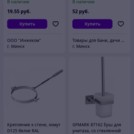
В наличии
В наличии
лента для крепления к
стене.)
19
.55
руб.
52
руб.
Купить
Купить
ООО "Инжеком"
Товары для бани, дачи и загородного дома "Древомаркет"
г. Минск
г. Минск
Крепление к стене, хомут
GFMARK 87162 Ёрш для
D125 белое RAL
унитаза, со стеклянной