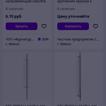
направляющей LAGUNA
крепления зеркала к
K-075
стене
В наличии
В наличии
6
.10
руб.
Цену уточняйте
Купить
Написать
ЧУП «Фурнитурка-бай»
80%
Частное предприятие СоюзЭлектроСтрой
г. Минск
г. Минск
KTC-009S(L) \ Стойка для
KTC-001S(L) \ Стойка для