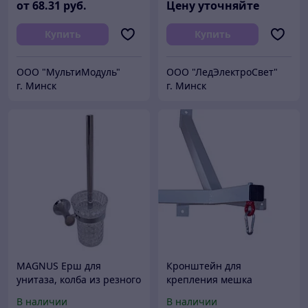
от
68
.31
руб.
Цену уточняйте
Купить
Купить
ООО "МультиМодуль"
ООО "ЛедЭлектроСвет"
г. Минск
г. Минск
MAGNUS Ерш для
Кронштейн для
унитаза, колба из резного
крепления мешка
стекла с креплением к
боксерского к стене
В наличии
В наличии
стене ХРОМ 85164