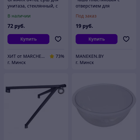
унитаза, стеклянный, с
отверстием для
креплением к стене, на
крепления к стойке 162
В наличии
Под заказ
квадратном основаниии,
HD
цвет ХРОМ
72
руб.
19
руб.
Купить
Купить
ХИТ от MARCHENKO
73%
MANEKEN.BY
г. Минск
г. Минск