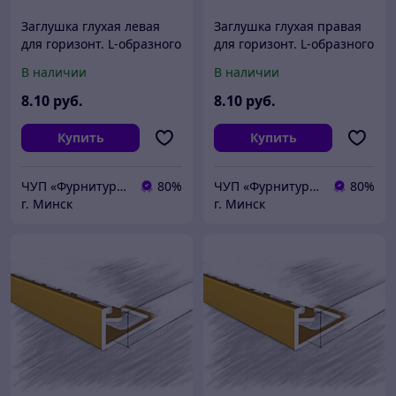
Заглушка глухая левая
Заглушка глухая правая
для горизонт. L-образного
для горизонт. L-образного
профиля AQ Gola-X
профиля AQ Gola-X
В наличии
В наличии
черный
алюминий
8
.10
руб.
8
.10
руб.
Купить
Купить
ЧУП «Фурнитурка-бай»
80%
ЧУП «Фурнитурка-бай»
80%
г. Минск
г. Минск