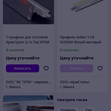
Т-профиль для потолков
Профиль Албес Т-24
Армстронг (L=3,7м) ХРОМ
NORMA белый матовый
L=0,6м
В наличии
В наличии
Цену уточняйте
Цену уточняйте
Написать
Купить
ООО "ВК ТЕРМ" современные потолочные системы
ООО «АрмСтиль»
г. Минск
г. Минск
Смотрите также
Профиль
Дли