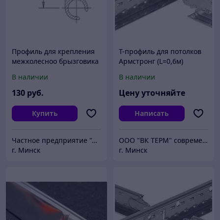
Профиль для крепления
Т-профиль для потолков
межколесноо брызговика
Армстронг (L=0,6м)
L=3800мм, в-28,2
БЕЛЫЙ
В наличии
В наличии
130
руб.
Цену уточняйте
Купить
Написать
Частное предприятие "ЛВК Авто" Фурнитура для производства и ремонта фургонов, прицепов.
ООО "ВК ТЕРМ" современные потолочные системы
г. Минск
г. Минск