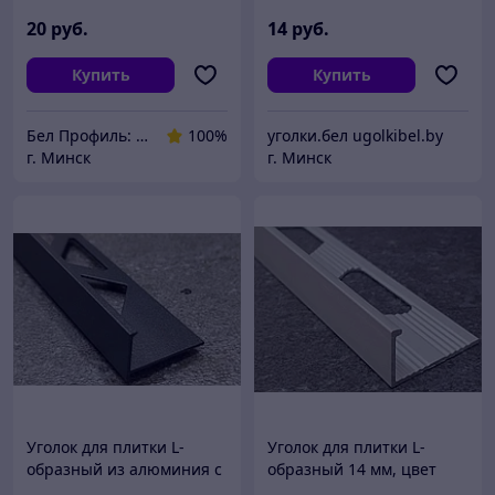
матовое 270 см
20
руб.
14
руб.
Купить
Купить
Бел Профиль: Уголки для плитки, профили для плитки, алюминиевые уголки, пороги для пола.
100%
уголки.бел ugolkibel.by
г. Минск
г. Минск
Уголок для плитки L-
Уголок для плитки L-
образный из алюминия с
образный 14 мм, цвет
упором 9мм черный мат
анод. серебро, 270 см