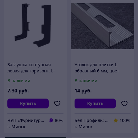
Заглушка контурная
Уголок для плитки L-
левая для горизонт. L-
образный 6 мм, цвет
образного профиля AQ
анод. серебро, 270 см
В наличии
В наличии
Gola-X черный
7
.30
руб.
14
руб.
Купить
Купить
ЧУП «Фурнитурка-бай»
80%
Бел Профиль: Уголки для плитки, профили для плитки, алюминиевые уголки, пороги для пола.
100%
г. Минск
г. Минск