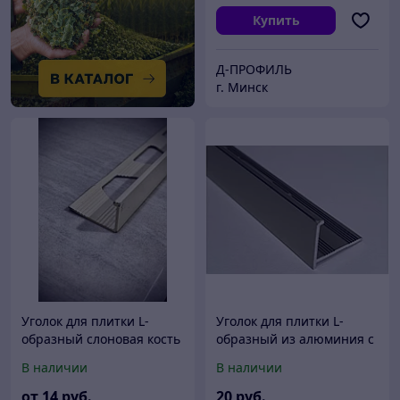
Купить
Д-ПРОФИЛЬ
г. Минск
Уголок для плитки L-
Уголок для плитки L-
образный слоновая кость
образный из алюминия с
2,7 м. 6; 8;10;12 мм.
упором 10мм шампань
В наличии
В наличии
глянец 270 см
от
14
руб.
20
руб.