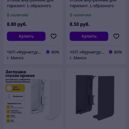
горизонт. L-образного
горизонт. L-образного
профиля AQ Gola-X
профиля AQ Gola-X
В наличии
В наличии
алюминий
черный
8
.80
руб.
8
.50
руб.
Купить
Купить
ЧУП «Фурнитурка-бай»
80%
ЧУП «Фурнитурка-бай»
80%
г. Минск
г. Минск