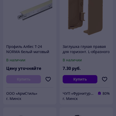
Профиль Албес Т-24
Заглушка глухая правая
NORMA белый матовый
для горизонт. L-образного
L=3,7м
профиля AQ Gola-X золото
В наличии
В наличии
Цену уточняйте
7
.30
руб.
Купить
Купить
ООО «АрмСтиль»
ЧУП «Фурнитурка-бай»
80%
г. Минск
г. Минск