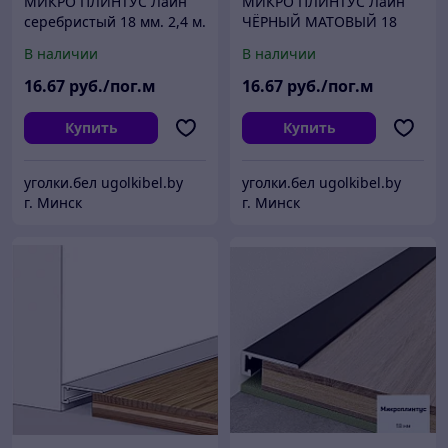
МИКРО ПЛИНТУС Лайн
МИКРО ПЛИНТУС Лайн
серебристый 18 мм. 2,4 м.
ЧЁРНЫЙ МАТОВЫЙ 18
(Пружинки в комплекте)
мм. 2,4 м. (Пружинки в
В наличии
В наличии
комплекте)
16
.67
руб./пог.м
16
.67
руб./пог.м
Купить
Купить
уголки.бел ugolkibel.by
уголки.бел ugolkibel.by
г. Минск
г. Минск