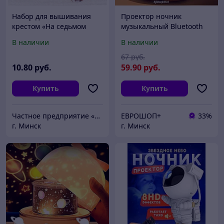
Набор для вышивания
Проектор ночник
крестом «На седьмом
музыкальный Bluetooth
небе».
Звёздное шоу
В наличии
В наличии
67
руб.
10
.80
руб.
59
.90
руб.
Купить
Купить
Частное предприятие «Волшебная мастерская»
ЕВРОШОП+
33%
г. Минск
г. Минск