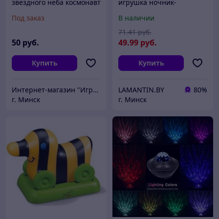
звездного неба космонавт
игрушка ночник-
(с наклейками), Проектор
проектор звездное небо /
Под заказ
В наличии
небо для детей
колыбельные мелодии
для малышей
71
.41
руб.
50
руб.
49
.99
руб.
Купить
Купить
Интернет-магазин "ИгрушкиТут"
LAMANTIN.BY
80%
г. Минск
г. Минск