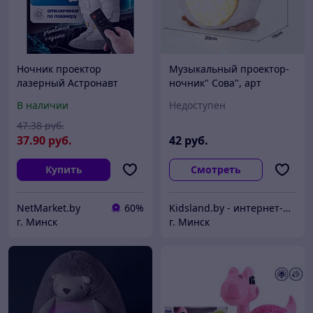
Ночник проектор
Музыкальный проектор-
лазерный Астронавт
ночник" Сова", арт
Astronaut Starry Sky
JLD333-38a
В наличии
Недоступен
Projector
47
.38
руб.
37
.90
руб.
42
руб.
Купить
Смотреть
NetMarket.by
60%
Kidsland.by - интернет-магазин детских товаров, для дачи и дома и товаров для активного отдыха
г. Минск
г. Минск