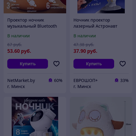
Проектор ночник
Ночник проектор
музыкальный Bluetooth
лазерный Астронавт
Звёздное шоу
Astronaut Starry Sky
В наличии
В наличии
Projector
67
руб.
47
.38
руб.
53
.60
руб.
37
.90
руб.
Купить
Купить
NetMarket.by
60%
ЕВРОШОП+
33%
г. Минск
г. Минск