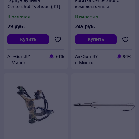
Гарпун лучный
Рогатка Centershot с
Centershot Typhoon (JKTJ-
комплектом для
C13006)
боуфишинга черная
В наличии
В наличии
(JKDG-19B07-BK)
29
руб.
249
руб.
Купить
Купить
Air-Gun.BY
94%
Air-Gun.BY
94%
г. Минск
г. Минск