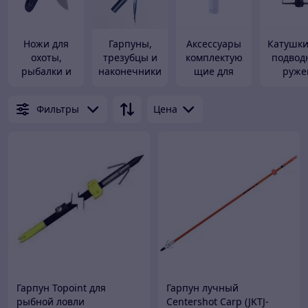
Ножи для
Гарпуны,
Аксессуары
Катушки
охоты,
трезубцы и
комплектую
подвод
рыбалки и
наконечники
щие для
руже
туризма
для
подводных
подводного
ружей
Фильтры
Цена
оружия
Гарпун Topoint для
Гарпун лучный
рыбной ловли
Centershot Carp (JKTJ-