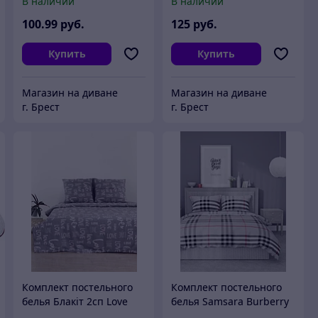
В наличии
В наличии
60х40х14
150-567
100
.99
руб.
125
руб.
Купить
Купить
Магазин на диване
Магазин на диване
г. Брест
г. Брест
Комплект постельного
Комплект постельного
белья Блакiт 2сп Love
белья Samsara Burberry
50х70
серый 2сп Евро 220-