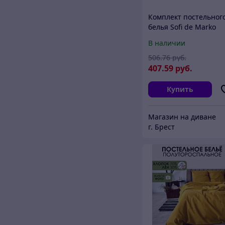
Комплект постельног
белья Sofi de Marko
Флер №5 7Е / 7Е-05Фл
В наличии
506
.76
руб.
407
.59
руб.
Купить
Магазин на диване
г. Брест