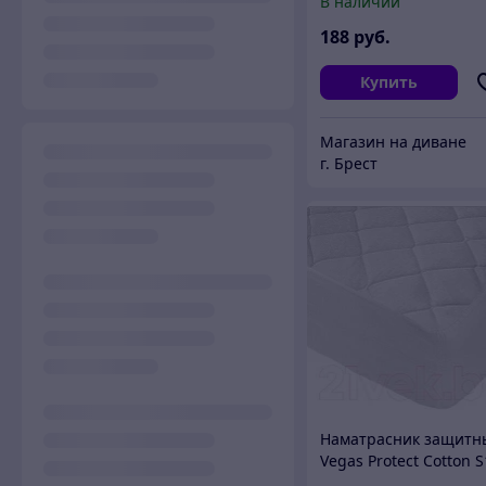
В наличии
188
руб.
Купить
Магазин на диване
г. Брест
Наматрасник защитн
Vegas Protect Cotton S
160x200