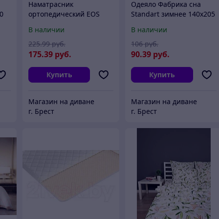
Наматрасник
Одеяло Фабрика сна
0
ортопедический EOS
Standart зимнее 140x205
Топп 7 70x180
В наличии
В наличии
225
.99
руб.
106
руб.
175
.39
руб.
90
.39
руб.
Купить
Купить
Магазин на диване
Магазин на диване
г. Брест
г. Брест