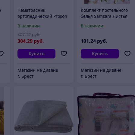
о
Наматрасник
Комплект постельного
ортопедический Proson
белья Samsara Листья
Home 180x200
220-27
В наличии
В наличии
407
.12
руб.
304
.29
руб.
101
.24
руб.
Купить
Купить
Магазин на диване
Магазин на диване
г. Брест
г. Брест