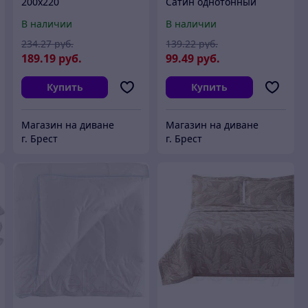
200х220
Сатин однотонный
200x220 / ПОД-СО-22-
В наличии
В наличии
ТСЕР
234
.27
руб.
139
.22
руб.
189
.19
руб.
99
.49
руб.
Купить
Купить
Магазин на диване
Магазин на диване
г. Брест
г. Брест