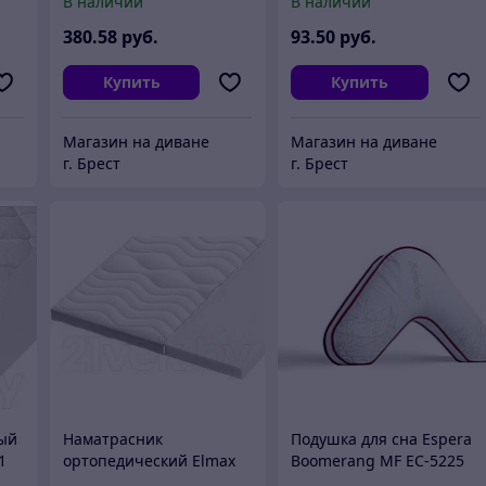
В наличии
В наличии
380
.58
руб.
93
.50
руб.
Купить
Купить
Магазин на диване
Магазин на диване
г. Брест
г. Брест
ый
Наматрасник
Подушка для сна Espera
1
ортопедический Elmax
Boomerang MF ЕС-5225
Топпласт 170x180