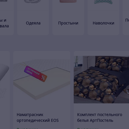
ы и
П
Одеяла
Простыни
Наволочки
вала
Наматрасник
Комплект постельного
ортопедический EOS
белья АртПостель
Топп 5 160x200
Альберт 514