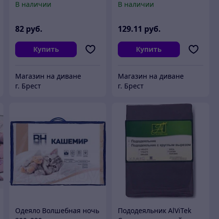
В наличии
В наличии
41252/0/615005/457983 К
20/180Пр
82
руб.
129
.11
руб.
Купить
Купить
Магазин на диване
Магазин на диване
г. Брест
г. Брест
Одеяло Волшебная ночь
Пододеяльник AlViTek