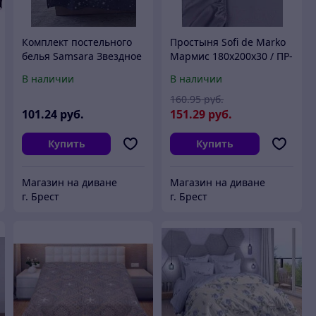
Комплект постельного
Простыня Sofi de Marko
белья Samsara Звездное
Мармис 180х200х30 / ПР-
небо на сером фоне
мс-180х200х30сер
В наличии
В наличии
Евро-стандарт 220-3
160
.95
руб.
101
.24
руб.
151
.29
руб.
Купить
Купить
Магазин на диване
Магазин на диване
г. Брест
г. Брест