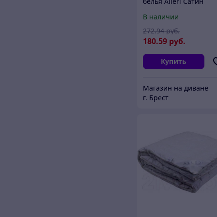
белья Alleri Сатин
Premium семейный /
В наличии
СП-249
272
.94
руб.
180
.59
руб.
Купить
Магазин на диване
г. Брест