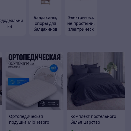
Балдахины,
Электрическ
ододеяльни
опоры для
ие простыни,
ки
балдахинов
электрическ
ие одеяла
Ортопедическая
Комплект постельного
подушка Mio Tesoro
белья Царство
Premium Classic_L
сновидений Грэй Евро /