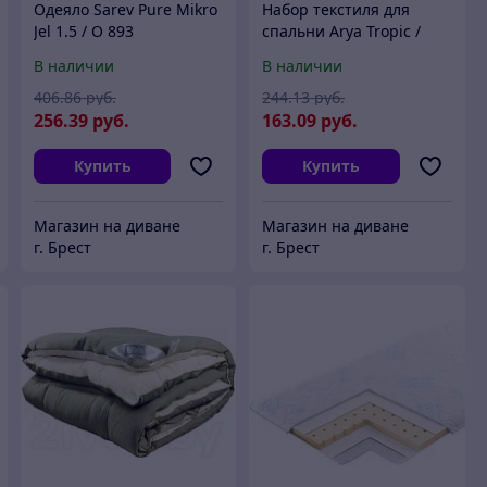
Одеяло Sarev Pure Mikro
Набор текстиля для
Jel 1.5 / O 893
спальни Arya Tropic /
8680943102799
В наличии
В наличии
406
.86
руб.
244
.13
руб.
256
.39
руб.
163
.09
руб.
Купить
Купить
Магазин на диване
Магазин на диване
г. Брест
г. Брест