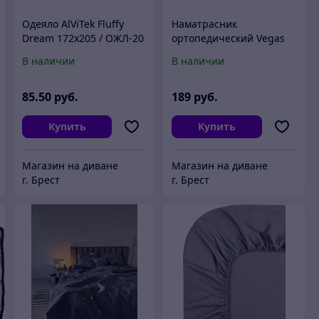
Одеяло AlViTek Fluffy
Наматрасник
Dream 172x205 / ОЖЛ-20
ортопедический Vegas
Transform Латекс 80x200
В наличии
В наличии
85
.50
руб.
189
руб.
Купить
Купить
Магазин на диване
Магазин на диване
г. Брест
г. Брест