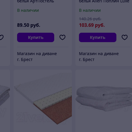
белья АртПостель
белья Alleri Поплин Luxe
Муррито 504
евро max / П-265
В наличии
В наличии
140
.26
руб.
89
.50
руб.
103
.69
руб.
Купить
Купить
Магазин на диване
Магазин на диване
г. Брест
г. Брест