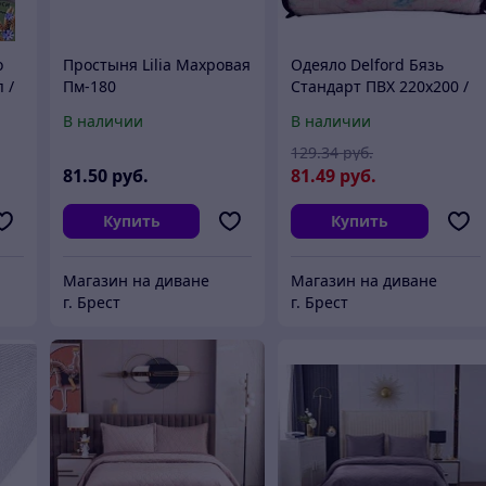
о
Простыня Lilia Махровая
Одеяло Delford Бязь
 /
Пм-180
Стандарт ПВХ 220x200 /
4КБН1-уп11
В наличии
В наличии
129
.34
руб.
81
.50
руб.
81
.49
руб.
Купить
Купить
Магазин на диване
Магазин на диване
г. Брест
г. Брест