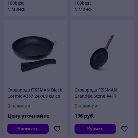
100best
100best
г. Минск
г. Минск
Cковорода FISSMAN Black
Cковорода FISSMAN
Cosmic 4367 24x4,9 см со
Grandee Stone 4417
съемной ручкой
24x5,5 см с
В наличии
В наличии
(алюминий с
индукционным дном
антипригарным
(алюминий с
Цену уточняйте
136
руб.
покрытием)
антипригарным
покрытием)
Написать
Купить