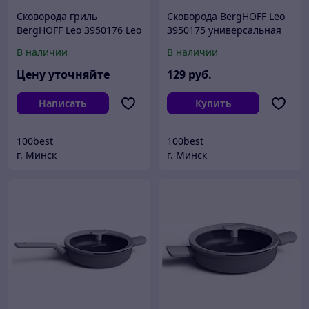
Сковорода гриль
Сковорода BergHOFF Leo
BergHOFF Leo 3950176 Leo
3950175 универсальная
24 см Бельгия. Гарантия.
для блинов, оладьев,
В наличии
В наличии
омлета 25 см
Цену уточняйте
129
руб.
Написать
Купить
100best
100best
г. Минск
г. Минск