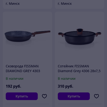
г. Минск
г. Минск
Cковорода FISSMAN
Сотейник FISSMAN
DIAMOND GREY 4303
Diamond Grey 4306 28x7,5
28x6,0 см (алюминий с
см / 4,1 л со стеклянной
В наличии
В наличии
антипригарным
крышкой (алюминий с
покрытием)
антипригарным
192
руб.
310
руб.
Купить
Купить