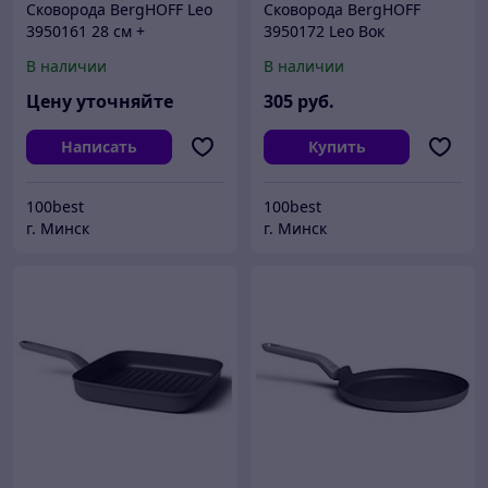
Сковорода BergHOFF Leo
Сковорода BergHOFF
3950161 28 см +
3950172 Leo Вок
дополнительно есть
Бесплатная доставка по г
В наличии
В наличии
крышка 28 см.
Минску
Цену уточняйте
305
руб.
Написать
Купить
100best
100best
г. Минск
г. Минск