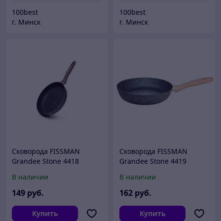
100best
100best
г. Минск
г. Минск
Cковорода FISSMAN
Cковорода FISSMAN
Grandee Stone 4418
Grandee Stone 4419
26x5,8 см с
28x6,0 см с
В наличии
В наличии
индукционным дном
индукционным дном
(алюминий с
(алюминий с
149
руб.
162
руб.
антипригарным
антипригарным
покрытием)
покрытием)
Купить
Купить