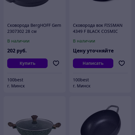
Сковорода BergHOFF Gem
Сковорода вок FISSMAN
2307302 28 см
4349 F BLACK COSMIC
30x9см / 4,8л (алюминий)
В наличии
В наличии
Дания
202
руб.
Цену уточняйте
Купить
Написать
100best
100best
г. Минск
г. Минск