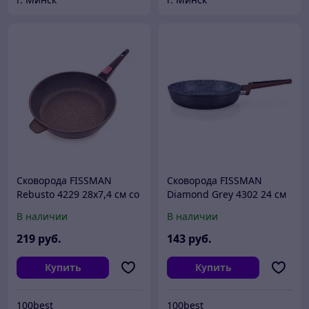
Cковорода FISSMAN
Сковорода FISSMAN
Rebusto 4229 28x7,4 см со
Diamond Grey 4302 24 см
съемной ручкой
Бесплатная доставка по г
В наличии
В наличии
(алюминий с
Минску
антипригарным
219
руб.
143
руб.
покрытием)
Купить
Купить
100best
100best