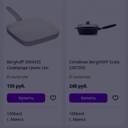
Berghoff 3950435
Сотейник BergHOFF Scala
Сковорода-гриль Leo
2307203
Balance Moonmist 24 см В
В наличии
В наличии
цену товара входит
доставка по г Минску
150
руб.
248
руб.
Купить
Купить
100best
100best
г. Минск
г. Минск