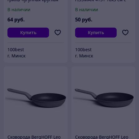
22 см В цену товара
двумя ручками на
В наличии
В наличии
входит доставка по г
деревянной подставке
Минску
64
руб.
50
руб.
Купить
Купить
100best
100best
г. Минск
г. Минск
Сковорода BergHOFF Leo
Сковорода BergHOFF Leo