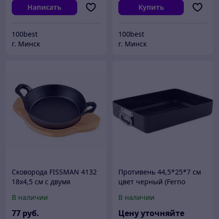
Написать
Купить
100best
100best
г. Минск
г. Минск
Cковорода FISSMAN 4132
Противень 44,5*25*7 см
18x4,5 см с двумя
цвет черный (Ferno
боковыми ручками на
green) 4490100
В наличии
В наличии
деревянной подставке
(чугун)
77
руб.
Цену уточняйте