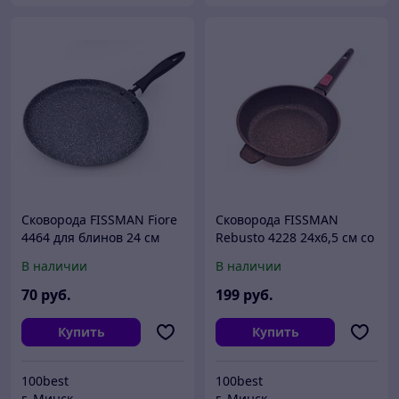
Cковорода FISSMAN Fiore
Cковорода FISSMAN
4464 для блинов 24 см
Rebusto 4228 24x6,5 см со
Бесплатная доставка по г
съемной ручкой
В наличии
В наличии
Минску
Бесплатная доставка по г
Минску
70
руб.
199
руб.
Купить
Купить
100best
100best
г. Минск
г. Минск