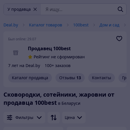
У продавца
Deal.by
Каталог товаров
100best
Дом и сад
Был online:
29.07
Продавец 100best
Рейтинг не сформирован
7 лет на Deal.by
100+ заказов
Каталог продавца
Отзывы
13
Контакты
Гра
Сковородки, сотейники, жаровни от
продавца 100best
в Беларуси
Фильтры
Цена