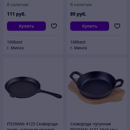
26*4,5 см 4070
26*5 см с двумя ручками
В наличии
В наличии
4072
111
руб.
89
руб.
Купить
Купить
100best
100best
г. Минск
г. Минск
FISSMAN 4125 Сковорода-
Сковорода чугунная
гриль чугунная круглая
FISSMAN 4131 16x3 см с