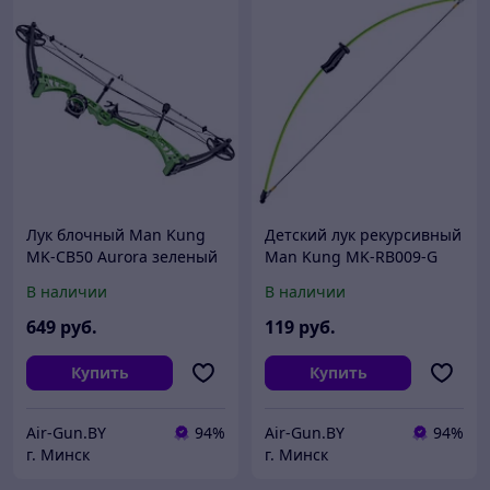
Лук блочный Man Kung
Детский лук рекурсивный
MK-CB50 Aurora зеленый
Man Kung MK-RB009-G
KIT
(зеленый, черная
В наличии
В наличии
рукоять) 93см
649
руб.
119
руб.
Купить
Купить
Air-Gun.BY
94%
Air-Gun.BY
94%
г. Минск
г. Минск