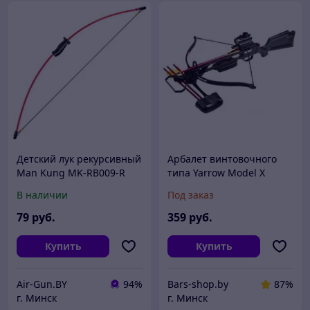
Детский лук рекурсивный
Арбалет винтовочного
Man Kung MK-RB009-R
типа Yarrow Model X
(красный, черная
В наличии
Под заказ
рукоять) 93см
79
руб.
359
руб.
Купить
Купить
Air-Gun.BY
94%
Bars-shop.by
87%
г. Минск
г. Минск