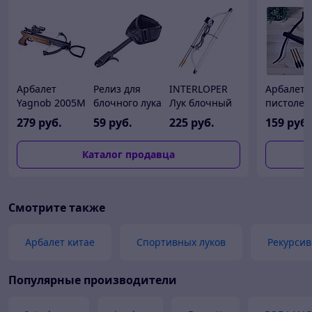
Арбалет
Релиз для
INTERLOPER
Арбалет-
Yagnob 2005M
блочного лука
Лук блочный
пистолет
(Wolf of the
Ek (MR1)
синий
80A3, ме
279
руб.
59
руб.
225
руб.
159
руб.
forest)
черный
Каталог продавца
Смотрите также
Арбалет китае
Спортивных луков
Рекурсив
Популярные производители