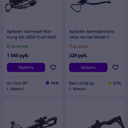
Арбалет блочный Man
Арбалет винтовочного
Kung MK-XB56 Frost Wolf
типа Yarrow Model F
камуфляж KIT (полная
В наличии
Под заказ
комплектация)
1 540
руб.
329
руб.
Купить
Купить
Air-Gun.BY
94%
Bars-shop.by
87%
г. Минск
г. Минск