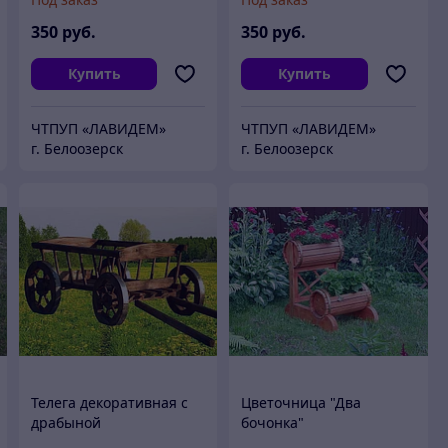
350
руб.
350
руб.
Купить
Купить
ЧТПУП «ЛАВИДЕМ»
ЧТПУП «ЛАВИДЕМ»
г. Белоозерск
г. Белоозерск
Телега декоративная с
Цветочница "Два
драбыной
бочонка"