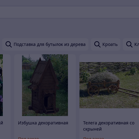
Подставка для бутылок из дерева
Кроать
К
ый
Избушка декоративная
Телега декоративная со
скрыней
Под заказ
Под заказ