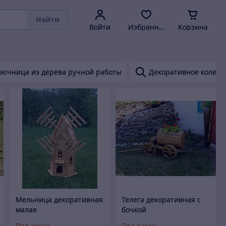
Найти
Войти
Избранное
Корзина
лючница из дерева ручной работы
Декоративное колесо 
Мельница декоративная
Телега декоративная с
малая
бочкой
Под заказ
Под заказ