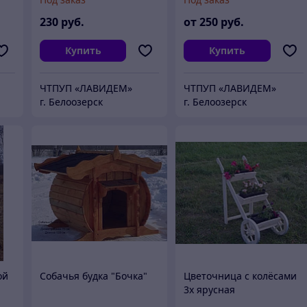
230
руб.
от
250
руб.
Купить
Купить
ЧТПУП «ЛАВИДЕМ»
ЧТПУП «ЛАВИДЕМ»
г. Белоозерск
г. Белоозерск
ой
Собачья будка "Бочка"
Цветочница c колёсами
3х ярусная