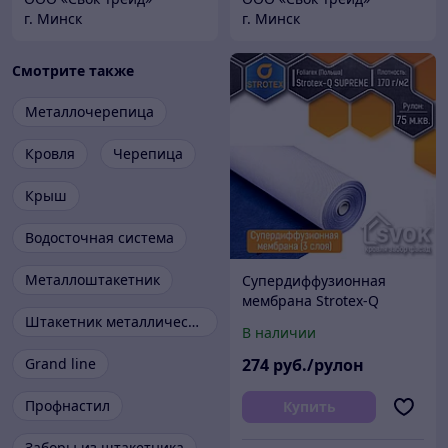
г. Минск
г. Минск
Смотрите также
Металлочерепица
Кровля
Черепица
Крыш
Водосточная система
Металлоштакетник
Супердиффузионная
мембрана Strotex-Q
Supreme (3 слоя, 170 г/м2,
Штакетник металлический
В наличии
Польша)
Grand line
274
руб./рулон
Профнастил
Купить
Заборы из штакетника