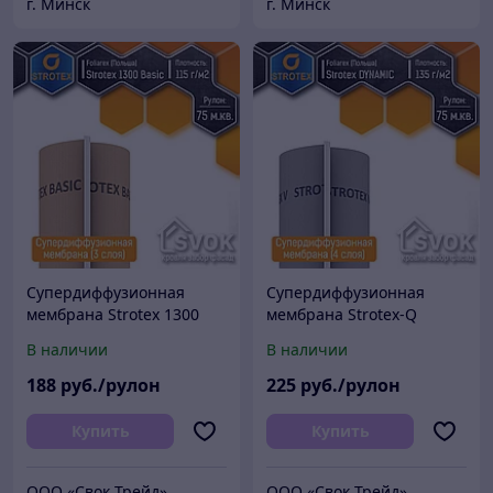
г. Минск
г. Минск
Супердиффузионная
Супердиффузионная
мембрана Strotex 1300
мембрана Strotex-Q
Basic (3 слоя, 115 г/м2,
Dynamic (4 слоя, 135 г/м2,
В наличии
В наличии
Польша)
Польша)
188
руб./рулон
225
руб./рулон
Купить
Купить
ООО «Свок Трейд»
ООО «Свок Трейд»