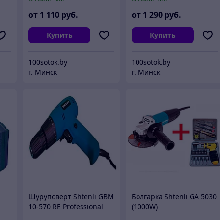
от
1 110
руб.
от
1 290
руб.
Купить
Купить
100sotok.by
100sotok.by
г. Минск
г. Минск
Шуруповерт Shtenli GBM
Болгарка Shtenli GA 5030
10-570 RE Professional
(1000W)