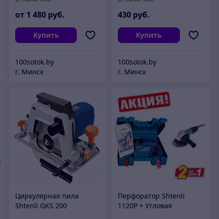
от
1 480
руб.
430
руб.
Купить
Купить
100sotok.by
100sotok.by
г. Минск
г. Минск
Циркулярная пила
Перфоратор Shtenli
Shtenli GKS 200
1120P + Угловая
Professional
шлифмашина Shtenli GA