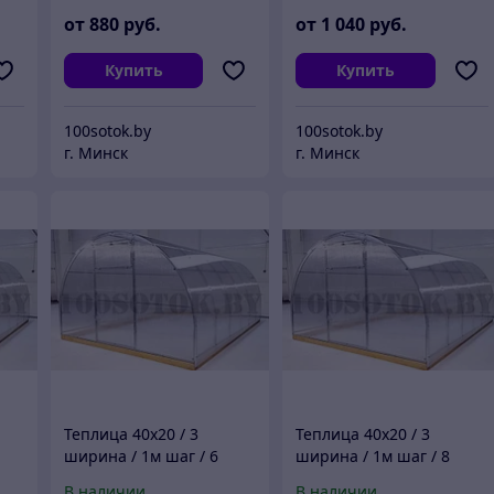
от
880
руб.
от
1 040
руб.
Купить
Купить
100sotok.by
100sotok.by
г. Минск
г. Минск
Теплица 40х20 / 3
Теплица 40х20 / 3
ширина / 1м шаг / 6
ширина / 1м шаг / 8
метров
метров
В наличии
В наличии