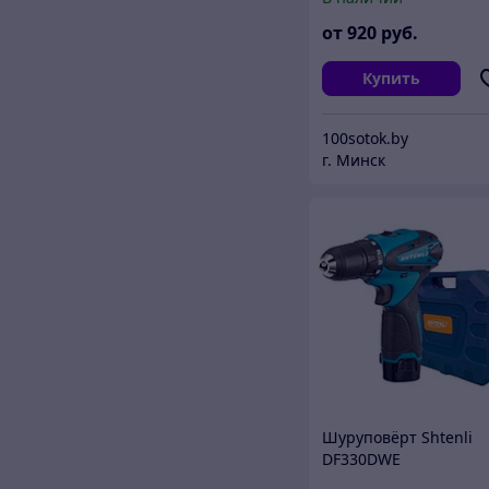
от
920
руб.
Купить
100sotok.by
г. Минск
Шуруповёрт Shtenli
DF330DWE