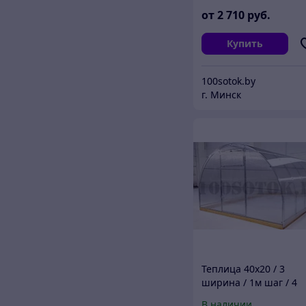
от
2 710
руб.
Купить
100sotok.by
г. Минск
Теплица 40х20 / 3
ширина / 1м шаг / 4
метра
В наличии