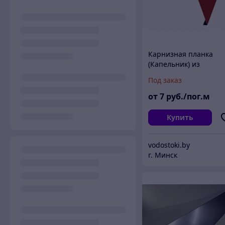
Карнизная планка
(Капельник) из
оцинкованной стали
Под заказ
от
7
руб./пог.м
Купить
vodostoki.by
г. Минск