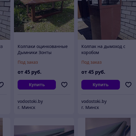
из
Колпаки оцинкованные
Колпак на дымоход с
Дымники Зонты
коробом
Флюгарки
Под заказ
Под заказ
от
45
руб.
от
45
руб.
Купить
Купить
vodostoki.by
vodostoki.by
г. Минск
г. Минск