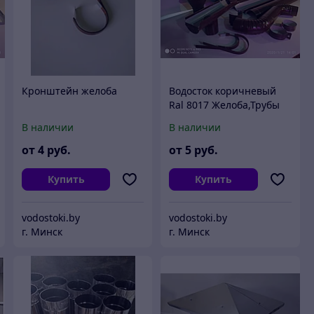
Кронштейн желоба
Водосток коричневый
Ral 8017 Желоба,Трубы
В наличии
В наличии
от
4
руб.
от
5
руб.
Купить
Купить
vodostoki.by
vodostoki.by
г. Минск
г. Минск