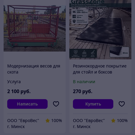
Модернизация весов для
Резинокордное покрытие
скота
для стойл и боксов
GrassZone
Услуга
В наличии
2 100
руб.
270
руб.
Написать
Купить
ООО "ЕвроВес"
100%
ООО "ЕвроВес"
100%
г. Минск
г. Минск