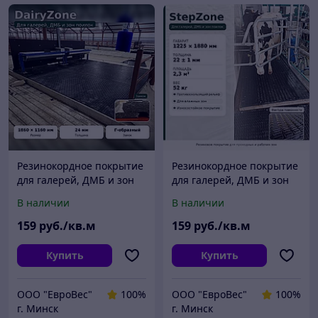
Резинокордное покрытие
Резинокордное покрытие
для галерей, ДМБ и зон
для галерей, ДМБ и зон
поилок DairyZone
поилок StepZone
В наличии
В наличии
159
руб./кв.м
159
руб./кв.м
Купить
Купить
ООО "ЕвроВес"
100%
ООО "ЕвроВес"
100%
г. Минск
г. Минск