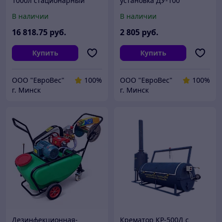
1000л стационарный
установка ДУ-100
В наличии
В наличии
16 818
.75
руб.
2 805
руб.
Купить
Купить
ООО "ЕвроВес"
100%
ООО "ЕвроВес"
100%
г. Минск
г. Минск
Дезинфекционная-
Крематор КР-500Д с