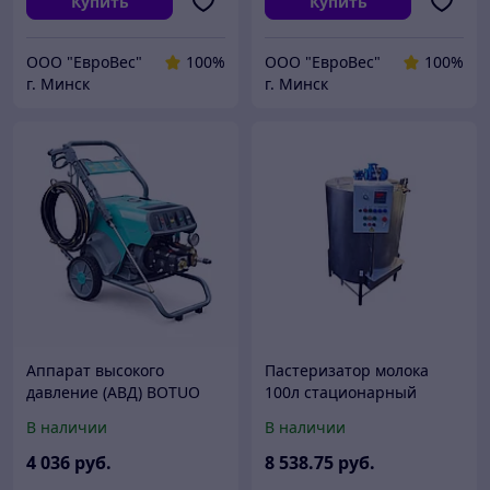
Купить
Купить
ООО "ЕвроВес"
100%
ООО "ЕвроВес"
100%
г. Минск
г. Минск
Аппарат высокого
Пастеризатор молока
давление (АВД) BOTUO
100л стационарный
FK1525B3
В наличии
В наличии
4 036
руб.
8 538
.75
руб.