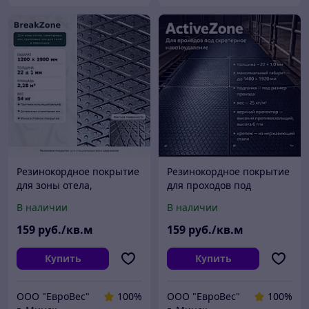
Резинокордное покрытие
Резинокордное покрытие
для зоны отела,
для проходов под
санитарных и телячьих
скреперное
В наличии
В наличии
зон Break Zone
навозоудаление
ActiveZone
159
руб./кв.м
159
руб./кв.м
Купить
Купить
ООО "ЕвроВес"
100%
ООО "ЕвроВес"
100%