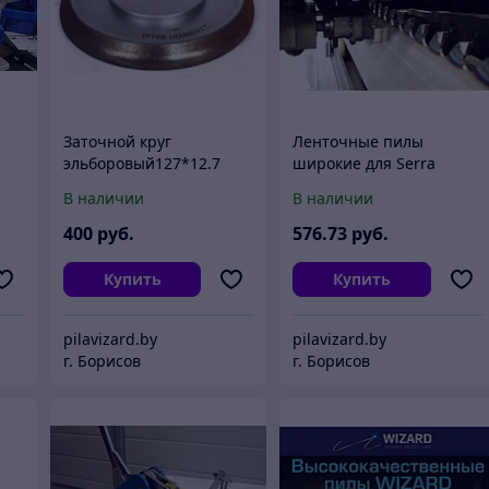
Заточной круг
Ленточные пилы
эльборовый127*12.7
широкие для Serra
Montana80*1.0*5110
В наличии
В наличии
Stellit
400
руб.
576
.73
руб.
Купить
Купить
pilavizard.by
pilavizard.by
г. Борисов
г. Борисов