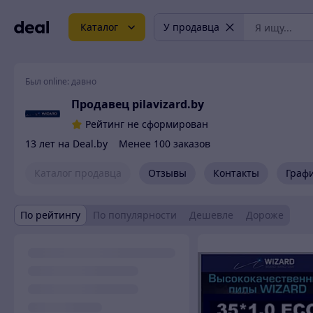
Каталог
У продавца
Был online:
давно
Продавец pilavizard.by
Рейтинг не сформирован
13 лет на Deal.by
Менее 100 заказов
Каталог продавца
Отзывы
Контакты
Граф
По рейтингу
По популярности
Дешевле
Дороже