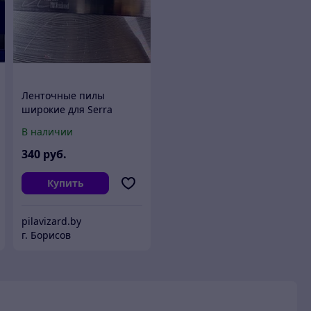
Ленточные пилы
широкие для Serra
Montana100*1.0*5320
В наличии
Stellit
340
руб.
Купить
pilavizard.by
г. Борисов
и