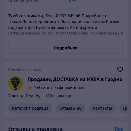
Производитель
IKEA
Тумба с ящиками, белый 003.849.46 Подробнее о
товареЛегко передвигать благодаря колесикам.Ящики
подходят для бумаги формата А4 и формата
Letter.ДизайнерJon KarlssonМатериалы и уходОсновные
части/ Нижняя панель/ Верхняя панель/ Ящик/
Раздвижные направляющие:Сталь, Пигментированное
Подробнее
порошковое покрытие на основе эпоксидной/
полиэфирной смолыСоединение:Армированная
полиамидная пластмассаКолеса:Полиамидная
пластмасса, Сталь, ГальванизацияПротирать влажной
Был online:
сегодня
тканью.Для обеспечения максимального качества при
Продавец ДОСТАВКА из ИКЕА в Гродно
необходимости подтягивайте шурупы.Информация об
упаковкеЛЕННАРТТумба с ящикамиНомер
Рейтинг не сформирован
товара:003.849.46Ширина: 36 смВысота: 6 смДлина: 58
7 лет на Deal.by
100+ заказов
смВес: 3.33 кгУпаковки: 1Инструкция по сборке и
документыИнструкции по сборкеЛЕННАРТ Тумба с
Каталог продавца
Отзывы
26
Контакты
Гра
ящиками003.849.46
Отзывы о продавце
Все