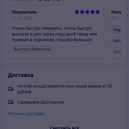
Покупатель
Покупат
24.03.2026
06.11.20
Очень быстро связались, очень быстро
Хороше
выслали и уже через пару дней товар мне
приехал в отделение, спасибо большое!
Актуал
Быстро связались
Быстро
Быстро отправили товар
Быстро
Вежливый продавец
Вежлив
Доставка
Товар был в наличии
Товар 
почтой осуществляется при сумме заказа от 30
рублей
Самовывоз (Бесплатно)
Регионы доставки
Смотреть всё