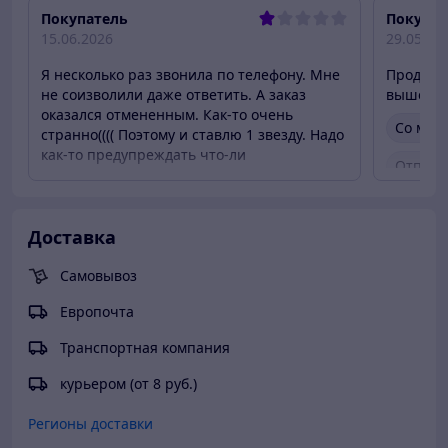
Покупатель
Покупат
15.06.2026
29.05.20
Я несколько раз звонила по телефону. Мне
Продавец
не соизволили даже ответить. А заказ
вышел на
оказался отмененным. Как-то очень
Со мно
странно(((( Поэтому и ставлю 1 звезду. Надо
как-то предупреждать что-ли
Отправ
Со мной не связались
Доставка
Самовывоз
Европочта
Транспортная компания
курьером (от 8 руб.)
Регионы доставки