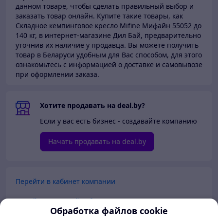
данном товаре, чтобы сделать правильный выбор и
заказать товар онлайн. Купите такие товары,
как
Складное кемпинговое кресло Mifine Мифайн 55052 до
140 кг, в интернет-магазине Дил Бай,
предварительно
уточнив их наличие у продавца. Вы можете получить
товар в Беларуси
удобным для Вас способом, для этого
ознакомьтесь с информацией о доставке и самовывозе
при оформлении заказа.
Хотите продавать на deal.by?
Если у вас есть бизнес - создавайте компанию
Начать продавать на deal.by
Перейти в кабинет компании
Перейти в личный кабинет
Обработка файлов cookie