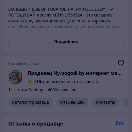
БОЛЬШОЙ ВЫБОР ТОВАРОВ НА (NY-POGODI.BY) НУ
ПОГОДИ.БАЙ Кресло MIFINE 55052А - это складное,
компактное, алюминиевое с усиленным каркасом,
способное выдержать максимальные нагрузки кресло.
Прекрасно подойдет для рыбалки и отдыха на природе.
В сложенном виде занимает немного места.
Подробнее
Характеристика рыболовного кресла Мифайн 55052А:
Каркас из алюминия толщиной 21 мм. крашенный в
чёрный цвет. Кресло складывается в трость и
убирается в чехол. Максимальная нагрузка указанная
Был online:
сегодня
на бирке производителя: 140 кг. Размеры упаковки: 85 х
Продавец Ny-pogodi.by интернет магазин
19 х 67 см. Размер, см: 50 х 52 х 95 х 45 Вес, кг: 3
44% положительных отзывов
11 лет на Deal.by
4000+ заказов
Каталог продавца
Отзывы
296
Контакты
Гр
Отзывы о продавце
Все