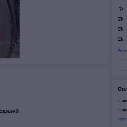
Реги
Опл
Нал
Нал
ГОДИ.БАЙ
Реги