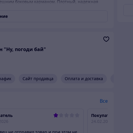
внешним боковым карманом. Плотный, надежная
меет одну ручку для транспортировки в руках и
ание
н "Ну, погоди бай"
рафик
Сайт продавца
Оплата и доставка
Возврат 
Все
атель
Покупатель
2026
24.02.2026
вец не отправил товар и при этом не