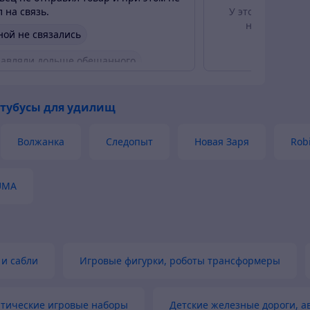
 на связь.
У этого отзыва е
но от этого 
ной не связались
авляли дольше обещанного
 тубусы для удилищ
Волжанка
Следопыт
Новая Заря
Rob
UMA
и сабли
Игровые фигурки, роботы трансформеры
атические игровые наборы
Детские железные дороги, а