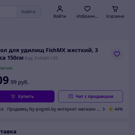
Найти
Войти
Избранное
Корзина
ол для удилищ FishMX жесткий, 3
са 150см
Код: FishMX-135
личии
09
.99
руб.
Купить
Чат с продавцом
ск
∙
Продавец Ny-pogodi.by интернет магазин "Ну, погоди бай"
44%
тавка