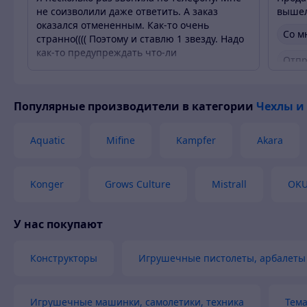
не соизволили даже ответить. А заказ
вышел
оказался отмененным. Как-то очень
Со м
странно(((( Поэтому и ставлю 1 звезду. Надо
как-то предупреждать что-ли
Отпр
Со мной не связались
Популярные производители
в категории
Чехлы и
Aquatic
Mifine
Kampfer
Akara
Konger
Grows Culture
Mistrall
OK
У нас покупают
Конструкторы
Игрушечные пистолеты, арбалеты 
Игрушечные машинки, самолетики, техника
Тем