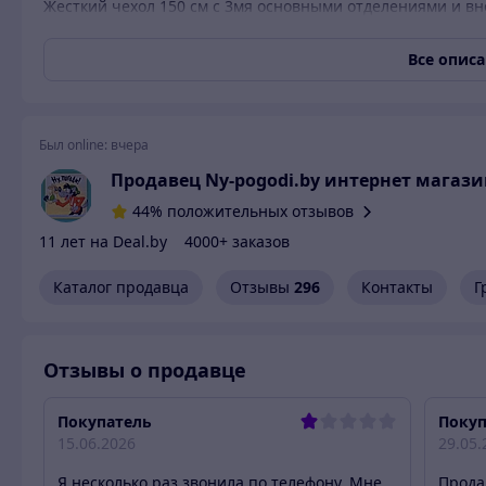
Жесткий чехол 150 см с 3мя основными отделениями и 
защита ваших удилищ при транспортировке и хранении. И
одну для переноски через плечо.
Все опис
*Надпись на чехле зависит от поставки.
Характеристика:
Был online:
вчера
длина – 150 см;
гарантия 14 дней;
Продавец Ny-pogodi.by интернет магази
производитель – FishMX (Китай);
44% положительных отзывов
срок службы – неограничен.
11 лет на Deal.by
4000+ заказов
Каталог продавца
Отзывы
296
Контакты
Г
Отзывы о продавце
Покупатель
Покуп
15.06.2026
29.05.
Я несколько раз звонила по телефону. Мне
Прода