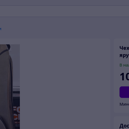
и
Чех
яру
В на
1
Мин
Дос