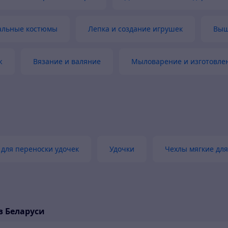
альные костюмы
Лепка и создание игрушек
Выш
ж
Вязание и валяние
Мыловарение и изготовле
 для переноски удочек
Удочки
Чехлы мягкие для
в Беларуси