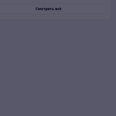
Смотреть всё
и гарантия
О продавце
Покупатель
05.02.2026
Заказываю не первый раз у данн