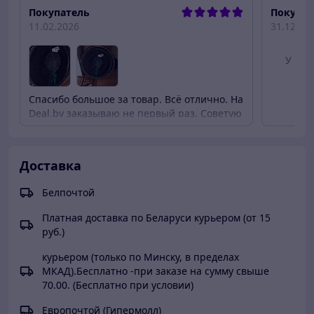
Покупатель
Покупат
11.02.2026
31.12.20
У это
но
Спасибо большое за товар. Всё отлично. На
Deal.by заказываю не первый раз. Советую
этот сайт. Много нужных вещей и качество
отличное. Хорошие поставщики и
ответственные. Респект. БЛАГОДАРЮ!!!
Доставка
Белпочтой
Платная доставка по Беларуси курьером (от 15
руб.)
курьером (только по Минску, в пределах
МКАД).Бесплатно -при заказе на сумму свыше
70.00. (Бесплатно при условии)
Европочтой (Гипермолл)