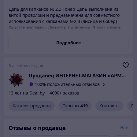
Цепь для капканов № 2,3 Тонар Цепь выполнена из
витой проволоки и предназначена для совместного
использования с капканами №2,3 (лисица и бобер)
Характеристики: - Диаметр проволоки: 3 мм - Длина:
0,7 м - 10 звеньев Цепь из витой проволоки при
минимальном весе с запасом обеспечивает прочность,
Подробнее
необходимую для удержания пойманного зверя. В
конец цепи ставится дополнительный вертлюг с
кольцом. Купить Цепь для капканов № 2, 3 Тонар в
нашем магазине можно всего в несколько кликов. Для
Был online:
сегодня
этого нажмите кнопку «КУПИТЬ» и оставьте свои
Продавец ИНТЕРН
контактные данные, чтобы оператор связался с Вами
для утверждения заказа. Кроме того, заказ можно
100% положительных отзывов
оформить, позвонив нам по телефону +375 29 349 92 64.
13 лет на Deal.by
4000+ заказов
Ваш заказ в кратчайшие сроки будет доставлен по
Минску или по Беларуси!
Каталог продавца
Отзывы
419
Контакты
Гр
Отзывы о продавце
Все