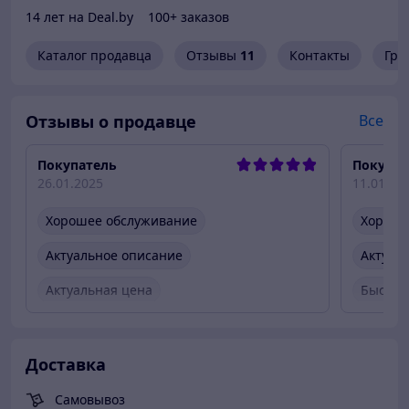
14 лет на Deal.by
100+ заказов
Каталог продавца
Отзывы
11
Контакты
Гра
Отзывы о продавце
Все
Покупатель
Покупат
26.01.2025
11.01.20
Хорошее обслуживание
Хороше
Актуальное описание
Актуал
Актуальная цена
Быстро
Товар был в наличии
Быстро
Вежлив
Доставка
Товар 
Самовывоз