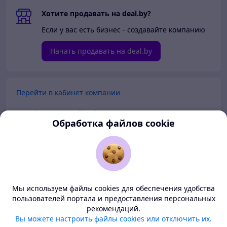
Хотите продавать на deal.by?
Если у вас есть бизнес - создавайте компанию
Начать продавать на deal.by
Перейти в кабинет компании
Перейти в личный кабинет
Обработка файлов cookie
Покупателям
Продавцам
Мы используем файлы cookies для обеспечения удобства
О нас
пользователей портала и предоставления персональных
рекомендаций.
Deal.by — маркетплейс Беларуси
Вы можете настроить файлы cookies или отключить их.
Тема
-
светлая
BETA