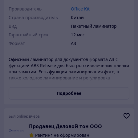
Производитель
Office Kit
Страна производитель
Китай
Вид
Пакетный ламинатор
Гарантийный срок
12 мес
Формат
A3
Офисный ламинатор для документов формата А3 с
функцией ABS Release для быстрого извлечения пленки
при замятии. Есть функция ламинирования фото, а
также холодное ламинирование и регулировка
температуры. Толщина пленки (мкм): до 250. Бренд:
Office Kit Цвет товара: серебристый, черный
Подробнее
Регулировка температуры: есть Формат: A3 Время
прогрева, мин: 5 Количество валов: 4 Скорость, мм/
мин: 375
Был online:
вчера
Продавец Деловой тон ООО
Рейтинг не сформирован