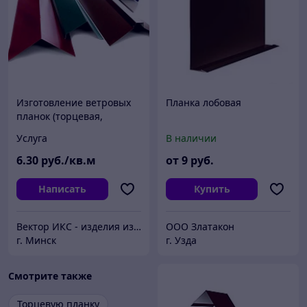
Изготовление ветровых
Планка лобовая
планок (торцевая,
лобовая планка) из
Услуга
В наличии
оцинкованной стали
6
.30
руб./кв.м
от
9
руб.
Написать
Купить
Вектор ИКС - изделия из металла и пластика
ООО Златакон
г. Минск
г. Узда
Смотрите также
Торцевую планку