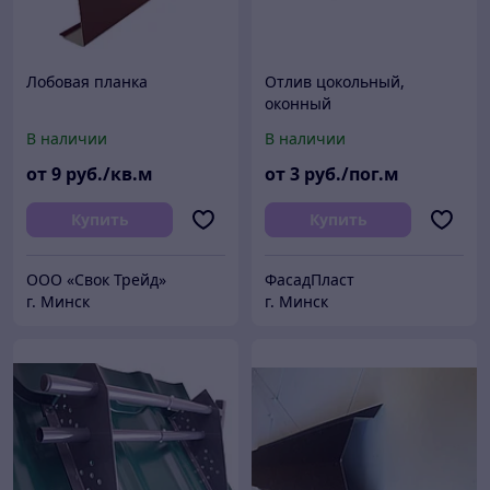
Лобовая планка
Отлив цокольный,
оконный
В наличии
В наличии
от
9
руб./кв.м
от
3
руб./пог.м
Купить
Купить
ООО «Свок Трейд»
ФасадПласт
г. Минск
г. Минск