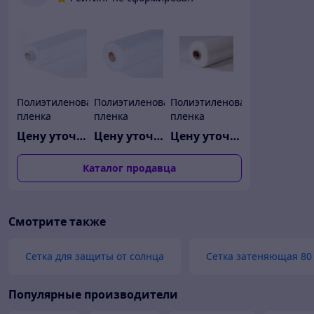
Полиэтиленовая
Полиэтиленовая
Полиэтиленовая
пленка
пленка
пленка
"Стандарт"
"Стандарт"
"Стандарт"
Цену уточняйте
Цену уточняйте
Цену уточняйте
3/100
4/150
6/150
ширина-2
ширина-3
Каталог продавца
метра рукав (в
метра рукав (в
развороте 4м)
развороте 6м)
Смотрите также
Сетка для защиты от солнца
Сетка затеняющая 80
Популярные производители