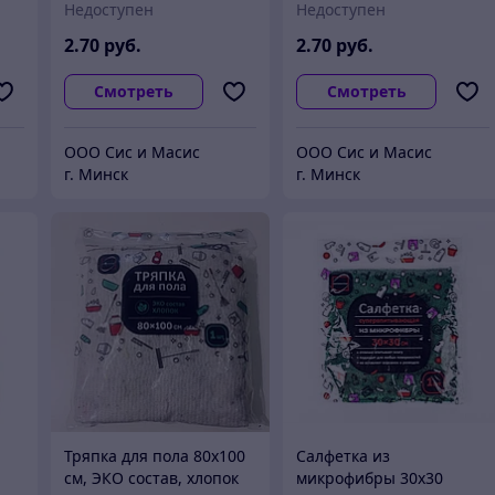
Недоступен
Недоступен
мл
2
.70
руб.
2
.70
руб.
Смотреть
Смотреть
ООО Сис и Масис
ООО Сис и Масис
г. Минск
г. Минск
Тряпка для пола 80х100
Салфетка из
см, ЭКО состав, хлопок
микрофибры 30х30