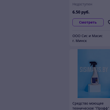
Недоступен
6
.50
руб.
Смотреть
ООО Сис и Масис
г. Минск
Средство моющее
техническое "Профф"