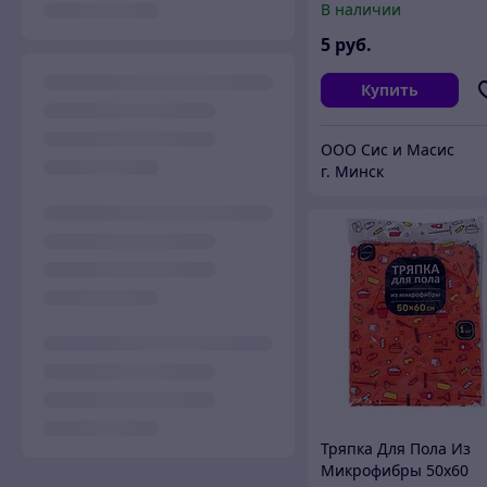
В наличии
эффектом "Прайм
Белизна - Гель" / 750 
5
руб.
Купить
ООО Сис и Масис
г. Минск
Тряпка Для Пола Из
Микрофибры 50х60