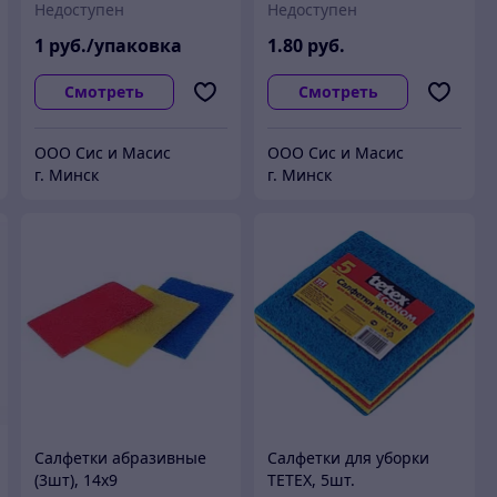
Недоступен
Недоступен
1л.
1
руб./упаковка
1
.80
руб.
Смотреть
Смотреть
ООО Сис и Масис
ООО Сис и Масис
г. Минск
г. Минск
Салфетки абразивные
Салфетки для уборки
(3шт), 14х9
TETEX, 5шт.