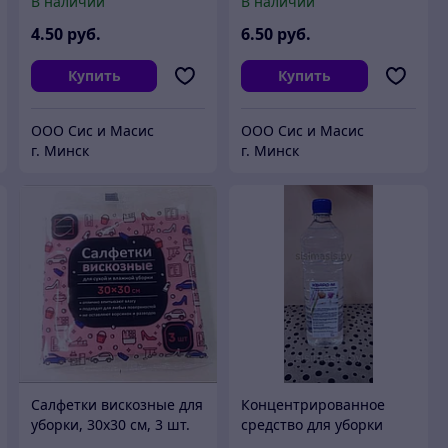
В наличии
В наличии
стекол и зеркал) "Прайм
стекол и зеркал) "Прайм
Блик" 0,5л.
Блик" 1л.
4
.50
руб.
6
.50
руб.
Купить
Купить
ООО Сис и Масис
ООО Сис и Масис
г. Минск
г. Минск
Салфетки вискозные для
Концентрированное
уборки, 30х30 см, 3 шт.
средство для уборки
помещений, "Квард-М"