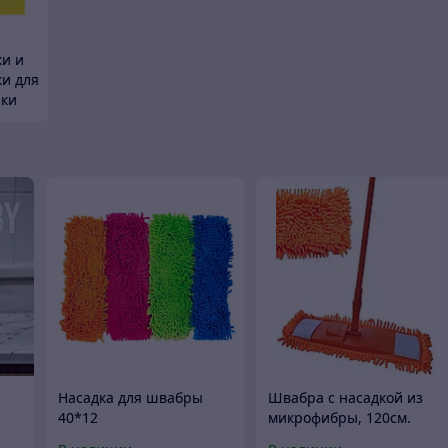
ки и
ки для
рки
Насадка для швабры
Швабра с насадкой из
40*12
микрофибры, 120см.
м -