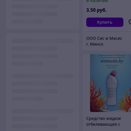
В наличии
Блеск" 1л./РБ
3
.50
руб.
Купить
ООО Сис и Масис
г. Минск
Средство жидкое
отбеливающее с
дезинфицирующим