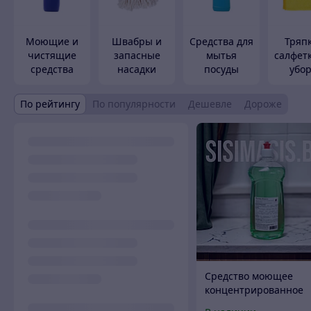
Моющие и
Швабры и
Средства для
Тряп
чистящие
запасные
мытья
салфет
средства
насадки
посуды
убо
По рейтингу
По популярности
Дешевле
Дороже
Средство моющее
концентрированное
универсальное "Прай