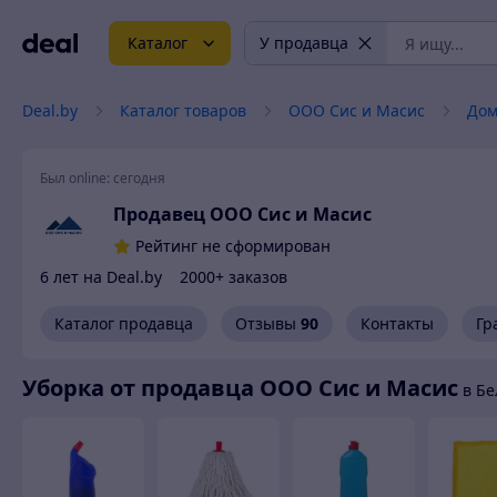
Каталог
У продавца
Deal.by
Каталог товаров
ООО Сис и Масис
Дом
Был online:
сегодня
Продавец ООО Сис и Масис
Рейтинг не сформирован
6 лет на Deal.by
2000+ заказов
Каталог продавца
Отзывы
90
Контакты
Гр
Уборка от продавца ООО Сис и Масис
в Бе