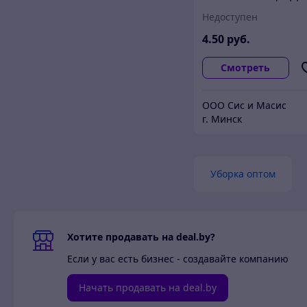
марки В, 750мл.
Недоступен
4
.50
руб.
Смотреть
ООО Сис и Масис
г. Минск
Уборка оптом
Хотите продавать на deal.by?
Если у вас есть бизнес - создавайте компанию
Начать продавать на deal.by