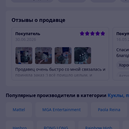
покупок или позвонив по номерам телефонов, указанным 
Отзывы о продавце
Покупатель
Покуп
30.06.2026
16.05.
Спаси
благо
Хоро
Продавец очень быстро со мной связалась и
приняла заказ :) всё пришло целым, и
Акту
рабочим
Быст
Хорошее обслуживание
Популярные производители
в категории
Куклы, 
Быст
Актуальное описание
Вежл
Mattel
MGA Entertainment
Paola Reina
Быстро связались
Быстро отправили товар
Hasbro
RONG LONG
Rainbow High