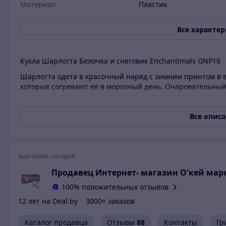
Материал
Пластик
Все характе
Кукла Шарлотта Белочка и снеговик Enchantimals GNP16
Шарлотта одета в красочный наряд с зимним принтом в 
которые согревают её в морозный день. Очаровательный 
шапочке так похож на свою подругу. Дети смогут собрать
носа-морковки, пуговиц и других элементов. Малышам по
Все опис
придумывать весёлые истории об их дружбе.
В комплекте :1 кукла, 1 друг-зверек, 2 фигурки снеговиков
Производитель: Mattel
Был online:
сегодня
Страна бренда : США
Серия: Enchantimals
Продавец Интернет- магазин O'кей мар
Гарантия качества: Оригинал
100% положительных отзывов
Возраст: от 4 лет
Материал изготовления : пластик, текстиль
12 лет на Deal.by
3000+ заказов
Высота куклы : 15 см
Каталог продавца
Отзывы
88
Контакты
Гр
Купить с доставкой по всей Беларуси можно в нашем инт