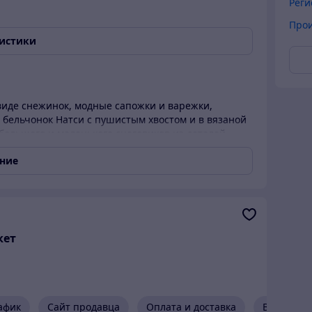
Реги
Прои
ристики
виде снежинок, модные сапожки и варежки,
бельчонок Натси с пушистым хвостом и в вязаной
 большого и маленького снеговиков из деталей,
нравится играть с этой неразлучной парочкой и
ание
, 1 сани, аксессуары
кет
афик
Сайт продавца
Оплата и доставка
Возврат и
ернет-магазине, оформив заказ через корзину