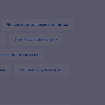
Актуальное описание
Быстро связались
Быстро отправили товар
Детские железные дороги, автотреки
Вежливый продавец
Актуаль
Товар был в наличии
а
Детские машинки-каталки
Ландшафтные строения
ьких
Коляски для кукол и пупсов