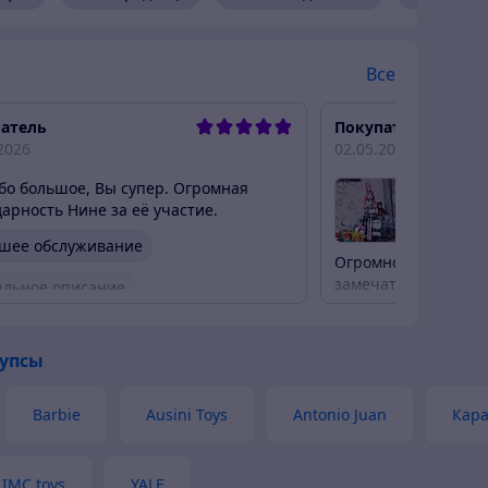
на сайте.
Все
атель
Покупатель
2026
02.05.2026
бо большое, Вы супер. Огромная
дарность Нине за её участие.
шее обслуживание
Огромное спасибо м
замечательно. Отз
альное описание
быстрая доставка в 
шикарная, гештальт
ро связались
пупсы
ро отправили товар
ивый продавец
Актуальная цена
Barbie
Ausini Toys
Antonio Juan
Кара
IMC toys
YALE