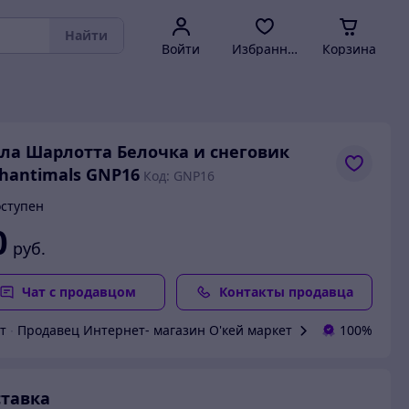
Найти
Войти
Избранное
Корзина
ла Шарлотта Белочка и снеговик
hantimals GNP16
Код: GNP16
ступен
0
руб.
Чат с продавцом
Контакты продавца
т
∙
Продавец Интернет- магазин O'кей маркет
100%
тавка