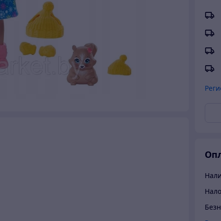
Реги
Опл
Нали
Нал
Безн