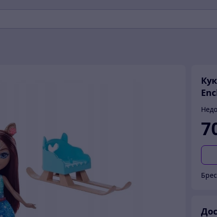
Кук
Enc
Недо
7
Брес
Дос