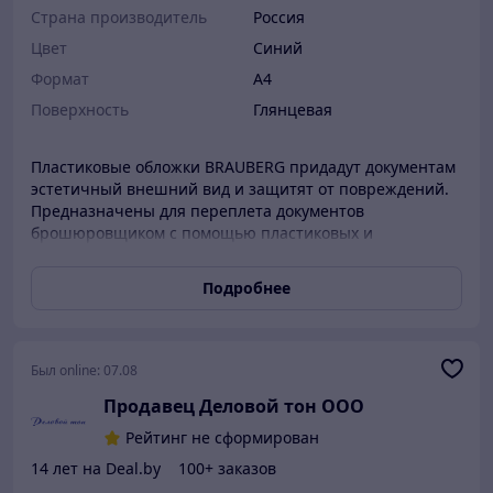
Страна производитель
Россия
Цвет
Синий
Формат
A4
Поверхность
Глянцевая
Пластиковые обложки BRAUBERG придадут документам
эстетичный внешний вид и защитят от повреждений.
Предназначены для переплета документов
брошюровщиком с помощью пластиковых и
металлических пружин. Выполнены из прочного,
износостойкого полипропилена синего цвета и
Подробнее
плотностью 300 мкм. Имеют глянцевую текстуру.
Подходят для документов формата А4. 100 штук в
комплекте. Обложки для переплета BRAUBERG – это
проверенный способ сохранить важные бумаги в
Был online:
07.08
лучшем виде на долгое время.
Продавец Деловой тон ООО
Рейтинг не сформирован
14 лет на Deal.by
100+ заказов