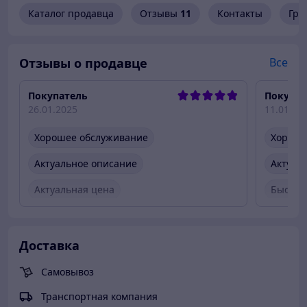
Каталог продавца
Отзывы
11
Контакты
Гра
Отзывы о продавце
Все
Покупатель
Покупат
26.01.2025
11.01.20
Хорошее обслуживание
Хороше
Актуальное описание
Актуал
Актуальная цена
Быстро
Товар был в наличии
Быстро
Вежлив
Доставка
Товар 
Самовывоз
Транспортная компания