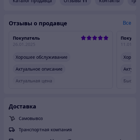
Каталог продавца
Отзывы
11
Контакты
Гра
Отзывы о продавце
Все
Покупатель
Покупат
26.01.2025
11.01.20
Хорошее обслуживание
Хороше
Актуальное описание
Актуал
Актуальная цена
Быстро
Товар был в наличии
Быстро
Вежлив
Доставка
Товар 
Самовывоз
Транспортная компания