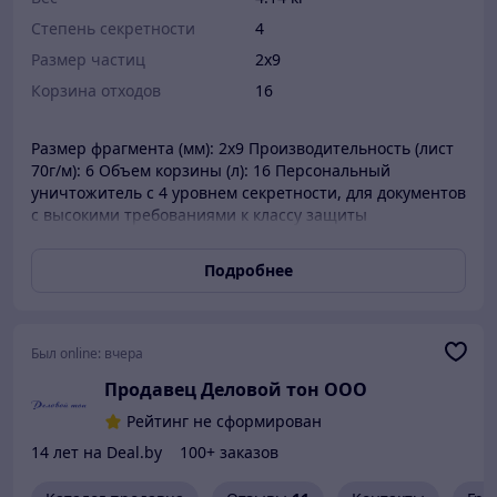
Степень секретности
4
Размер частиц
2х9
Корзина отходов
16
Размер фрагмента (мм): 2x9 Производительность (лист
70г/м): 6 Объем корзины (л): 16 Персональный
уничтожитель с 4 уровнем секретности, для документов
с высокими требованиями к классу защиты
уничтожаемой информации. Для предотвращения
замятия оснащен механическим реверсом, имеет
Подробнее
защиту от перегрева двигателя и автостоп при
изъятой корзине. Уничтожение скрепок: + Степень
секретности (din 32757): 4 Степень секретности (din
66399): P-5 Уничтожение cd дисков/пластиковых карт:
Был online:
вчера
-/+ Вес, кг: 4.14 Корзина отходов, л: 16 Рабочая ширина,
Продавец Деловой тон ООО
мм: 220
Рейтинг не сформирован
14 лет на Deal.by
100+ заказов