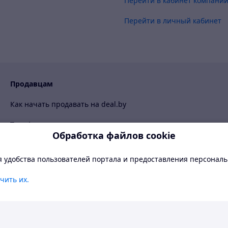
Перейти в кабинет компани
Перейти в личный кабинет
Продавцам
Как начать продавать на deal.by
Тарифы
Обработка файлов cookie
ProSale на deal.by
я удобства пользователей портала и предоставления персонал
Правила работы на маркетплейсе
руси
чить их.
русских рублях. Перед заказом уточните у продавца условия до
ветлая
BETA