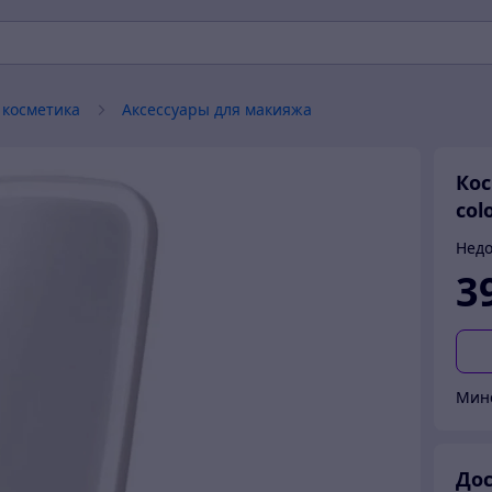
 косметика
Аксессуары для макияжа
Кос
col
Недо
3
Мин
Дос