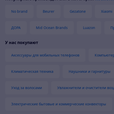
Друзьям уже рассказал о качественном этом
Това
магазине.
No brand
Beurer
Gezatone
Xiaomi
Хорошее обслуживание
Быстро связались
ДОРА
Mid Ocean Brands
Luazon
П
Быстро отправили товар
У нас покупают
Актуальная цена
Товар был в наличии
Аксессуары для мобильных телефонов
Компьютер
Климатическая техника
Наушники и гарнитуры
Уход за волосами
Увлажнители и очистители воз
Электрические бытовые и коммерческие конвекторы