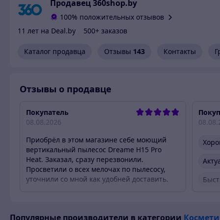
Продавец 360shop.by
100% положительных отзывов
11 лет на Deal.by
500+ заказов
Каталог продавца
Отзывы
143
Контакты
Г
Отзывы о продавце
Покупатель
Покуп
08.08.2026
08.08.
Приобрёл в этом магазине себе моющий
Хоро
вертикальный пылесос Dreame H15 Pro
Heat. Заказал, сразу перезвонили.
Акту
Просветили о всех мелочах по пылесосу,
уточнили со мной как удобней доставить.
Быст
Вобщем сама покупка прошла быстро и без
Быст
накладок. Качество модели я знал и ранее.
А продавцу благодарность за дешевую цену,
Популярные производители
в категории
Космети
Вежл
доставку без повреждений и гарантию