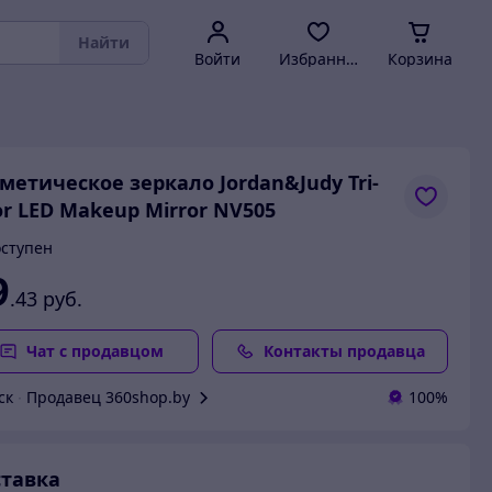
Найти
Войти
Избранное
Корзина
метическое зеркало Jordan&Judy Tri-
or LED Makeup Mirror NV505
ступен
9
.43
руб.
Чат с продавцом
Контакты продавца
ск
∙
Продавец 360shop.by
100%
тавка