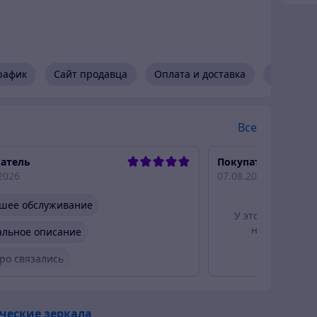
рафик
Сайт продавца
Оплата и доставка
Возврат 
Все
атель
Покупатель
2026
07.08.2026
шее обслуживание
У этого отзыва е
но от этого 
альное описание
ро связались
ро отправили товар
ческие зеркала
ивый продавец
Актуальная цена