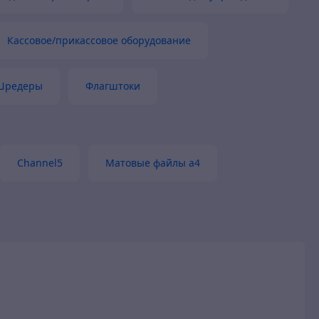
Кассовое/прикассовое оборудование
Шредеры
Флагштоки
Channel5
Матовые файлы а4
и