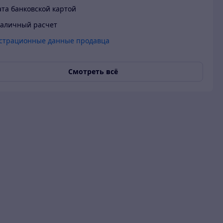
та банковской картой
аличный расчет
страционные данные продавца
Смотреть всё
 гарантия
О продавце
Покупатель
29.07.2022