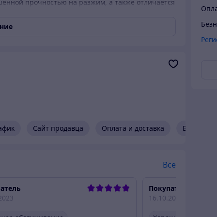
шенной прочностью на разжим, а также отличается
Опла
виям. Аксессуар придется как нельзя кстати для
довании.
Безн
ание
Реги
афик
Сайт продавца
Оплата и доставка
Возврат и
Все
атель
Покупатель
2023
16.10.2022