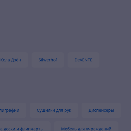
вание
У этого отзыва есть только зв
но от этого он не менее хо
ние
 товар
ец
Актуальная цена
Кола Дзён
Silwerhof
DeVENTE
олиграфии
Сушилки для рук
Диспенсеры
е доски и флипчарты
Мебель для учреждений