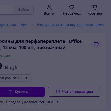
Найти
Войти
Избранное
Корзина
для типографии
Расходные материалы для полиграфии
жины для перфопереплета "Office
", 12 мм, 100 шт, прозрачный
личии
9
.04
руб.
.58
руб.
от 10 шт.
Купить
Чат с продавцом
ск
∙
Продавец Деловой тон ООО