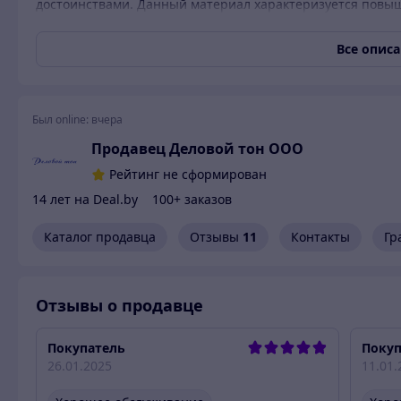
достоинствами. Данный материал характеризуется повы
долговечностью и устойчивостью к механическим воздейст
переплета листов формата А4 на соответствующем обору
Все опис
Диаметр, мм: 12
Цвет товара: прозрачный
Был online:
вчера
Количество листов: 90
Продавец Деловой тон ООО
Формат: A4
Рейтинг не сформирован
14 лет на Deal.by
100+ заказов
Каталог продавца
Отзывы
11
Контакты
Гр
Отзывы о продавце
Покупатель
Покуп
26.01.2025
11.01.