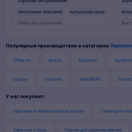
Хорошее обслуживание
Хоро
Актуальное описание
Актуальная цена
Акту
Товар был в наличии
Быст
Быст
Популярные производители
в категории
Перепле
Вежл
Това
Office Kit
Bulros
Diplomat
StarBind
Estyma
Fastbind
BRAUBERG
Гелеос
У нас покупают
Офисные и компьютерные кресла
Санитарно-гиг
Офисные стулья
Пленки для ламинирования