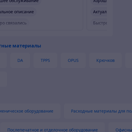
шее обслуживание
Хорошее обслужи
альное описание
Актуальное описа
ро связались
Быстро связались
ро отправили товар
Быстро отправили
тные материалы
ивый продавец
Актуальная цена
Вежливый продав
р был в наличии
DA
TPPS
OPUS
Крючков
иеническое оборудование
Расходные материалы для п
Послепечатное и отделочное оборудование
Офисны