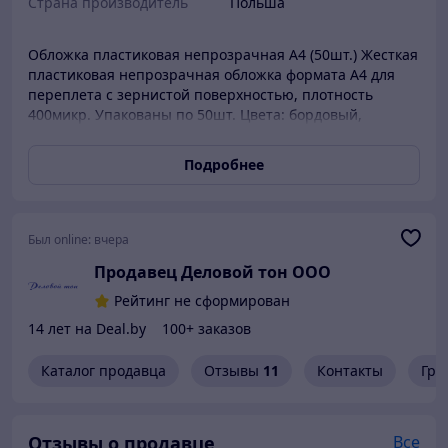
Страна производитель
Польша
Обложка пластиковая непрозрачная A4 (50шт.) Жесткая
пластиковая непрозрачная обложка формата A4 для
переплета с зернистой поверхностью, плотность
400микр. Упакованы по 50шт. Цвета: бордовый,
желтый, синий, черный, темно-синий
Подробнее
Был online:
вчера
Продавец Деловой тон ООО
Рейтинг не сформирован
14 лет на Deal.by
100+ заказов
Каталог продавца
Отзывы
11
Контакты
Гра
Отзывы о продавце
Все