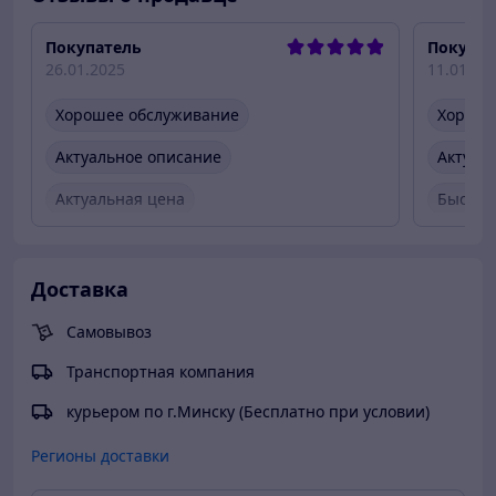
Покупатель
Покупат
26.01.2025
11.01.20
Хорошее обслуживание
Хороше
Актуальное описание
Актуал
Актуальная цена
Быстро
Товар был в наличии
Быстро
Вежлив
Доставка
Товар 
Самовывоз
Транспортная компания
курьером по г.Минску (Бесплатно при условии)
Регионы доставки