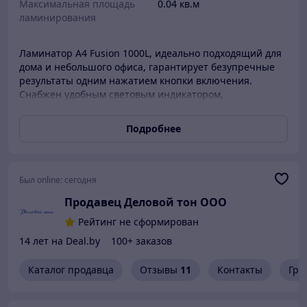
Максимальная площадь
0.04 кв.м
ламинирования
Ламинатор A4 Fusion 1000L, идеально подходящий для
дома и небольшого офиса, гарантирует безупречные
результаты одним нажатием кнопки включения.
Снабжен удобным световым индикатором,
показывающим готовность к работе. Изящный и
чрезвычайно компактный Fusion 1000L меньше чем за
Подробнее
минуту ламинирует 1 документ размером от
удостоверения до А4 в стандартном пакете 2x75/2х80
микрон.
Был online:
сегодня
Продавец Деловой тон ООО
Рейтинг не сформирован
14 лет на Deal.by
100+ заказов
Каталог продавца
Отзывы
11
Контакты
Гра