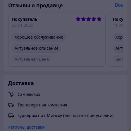
Отзывы о продавце
Все
Покупатель
Покупат
26.01.2025
11.01.20
Хорошее обслуживание
Хороше
Актуальное описание
Актуал
Актуальная цена
Быстро
Товар был в наличии
Быстро
Вежлив
Доставка
Товар 
Самовывоз
Транспортная компания
курьером по г.Минску (Бесплатно при условии)
Регионы доставки