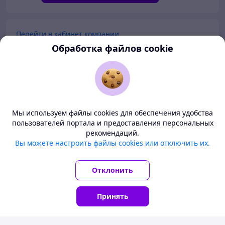
Перейти в кабинет компании
Обработка файлов cookie
Перейти в личный кабинет
Покупателям
Продавцам
Мы используем файлы cookies для обеспечения удобства
пользователей портала и предоставления персональных
рекомендаций.
О нас
Deal.by — маркетплейс Беларуси
Вы можете настроить файлы cookies или отключить их.
Все цены здесь указаны в белорусских рублях. Перед
Тема
-
светлая
BETA
заказом уточните у продавца условия доставки в ваш
Отклонить
регион.
© ООО "Проект Дилбай", 2008-2026
УНП 192287331
Принять
Понятно
Главная
Каталог
Корзина
Чаты
Кабинет